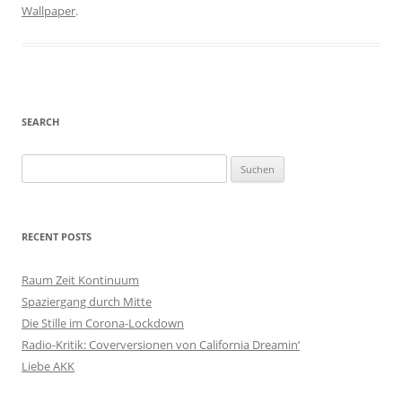
Wallpaper
.
SEARCH
S
u
c
h
RECENT POSTS
e
n
Raum Zeit Kontinuum
n
Spaziergang durch Mitte
a
Die Stille im Corona-Lockdown
c
Radio-Kritik: Coverversionen von California Dreamin‘
h
Liebe AKK
: