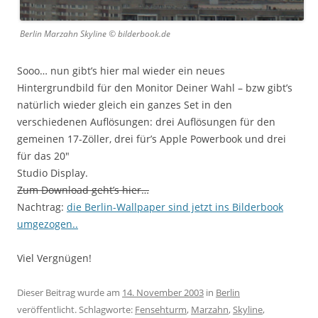
Berlin Marzahn Skyline © bilderbook.de
Sooo… nun gibt’s hier mal wieder ein neues
Hintergrundbild für den Monitor Deiner Wahl – bzw gibt’s
natürlich wieder gleich ein ganzes Set in den
verschiedenen Auflösungen: drei Auflösungen für den
gemeinen 17-Zöller, drei für’s Apple Powerbook und drei
für das 20″
Studio Display.
Zum Download geht’s hier…
Nachtrag:
die Berlin-Wallpaper sind jetzt ins Bilderbook
umgezogen..
Viel Vergnügen!
Dieser Beitrag wurde am
14. November 2003
in
Berlin
veröffentlicht. Schlagworte:
Fensehturm
,
Marzahn
,
Skyline
,