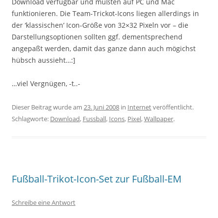
Download verfügbar und müßten auf PC und Mac
funktionieren. Die Team-Trickot-Icons liegen allerdings in
der ‘klassischen’ Icon-Größe von 32×32 Pixeln vor – die
Darstellungsoptionen sollten ggf. dementsprechend
angepaßt werden, damit das ganze dann auch mögichst
hübsch aussieht…:]
…viel Vergnügen, -t..-
Dieser Beitrag wurde am
23. Juni 2008
in
Internet
veröffentlicht.
Schlagworte:
Download
,
Fussball
,
Icons
,
Pixel
,
Wallpaper
.
Fußball-Trikot-Icon-Set zur Fußball-EM
Schreibe eine Antwort