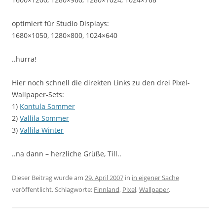
optimiert für Studio Displays:
1680×1050, 1280×800, 1024×640
..hurra!
Hier noch schnell die direkten Links zu den drei Pixel-
Wallpaper-Sets:
1)
Kontula Sommer
2)
Vallila Sommer
3)
Vallila Winter
..na dann – herzliche Grüße, Till..
Dieser Beitrag wurde am
29. April 2007
in
in eigener Sache
veröffentlicht. Schlagworte:
Finnland
,
Pixel
,
Wallpaper
.