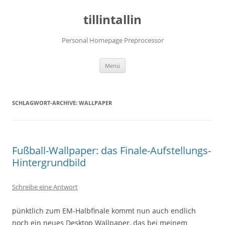
tillintallin
Personal Homepage Preprocessor
Zum
Menü
Inhalt
springen
SCHLAGWORT-ARCHIVE:
WALLPAPER
Fußball-Wallpaper: das Finale-Aufstellungs-
Hintergrundbild
Schreibe eine Antwort
pünktlich zum EM-Halbfinale kommt nun auch endlich
noch ein neues Desktop Wallpaper, das bei meinem