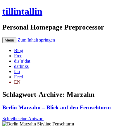
tillintallin
Personal Homepage Preprocessor
Zum Inhalt springen
Menü
Blog
Free
dis’n’dat
darlinks
faq
Feed
EN
Schlagwort-Archive:
Marzahn
Berlin Marzahn – Blick auf den Fernsehturm
Schreibe eine Antwort