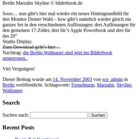
Berlin Marzahn Skyline © bilderbook.de
Sooo… nun gibt’s hier mal wieder ein neues Hintergrundbild für
den Monitor Deiner Wahl – bzw gibt’s natürlich wieder gleich ein
ganzes Set in den verschiedenen Auflösungen: drei Auflösungen für
den gemeinen 17-Zöller, drei für’s Apple Powerbook und drei für
das 20″
Studio Display.
Zum Download geht’s hier…
Nachtrag:
die Berlin-Wallpaper sind jetzt ins Bilderbook
umgezogen..
Viel Vergnügen!
Dieser Beitrag wurde am
14. November 2003
von
wp_admin
in
Berlin
veröffentlicht. Schlagworte:
Fensehturm
,
Marzahn
,
Skyline
,
Wallpaper
.
Search
Suchen nach:
Recent Posts