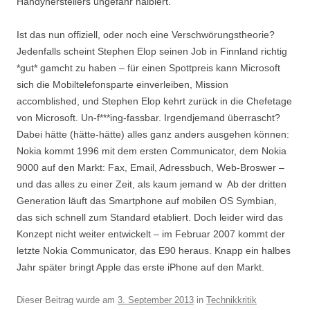
Handyherstellers ungefähr halbiert.
Ist das nun offiziell, oder noch eine Verschwörungstheorie?
Jedenfalls scheint Stephen Elop seinen Job in Finnland richtig
*gut* gamcht zu haben – für einen Spottpreis kann Microsoft
sich die Mobiltelefonsparte einverleiben, Mission
accomblished, und Stephen Elop kehrt zurück in die Chefetage
von Microsoft. Un-f***ing-fassbar. Irgendjemand überrascht?
Dabei hätte (hätte-hätte) alles ganz anders ausgehen können:
Nokia kommt 1996 mit dem ersten Communicator, dem Nokia
9000 auf den Markt: Fax, Email, Adressbuch, Web-Broswer –
und das alles zu einer Zeit, als kaum jemand w Ab der dritten
Generation läuft das Smartphone auf mobilen OS Symbian,
das sich schnell zum Standard etabliert. Doch leider wird das
Konzept nicht weiter entwickelt – im Februar 2007 kommt der
letzte Nokia Communicator, das E90 heraus. Knapp ein halbes
Jahr später bringt Apple das erste iPhone auf den Markt.
Dieser Beitrag wurde am
3. September 2013
in
Technikkritik