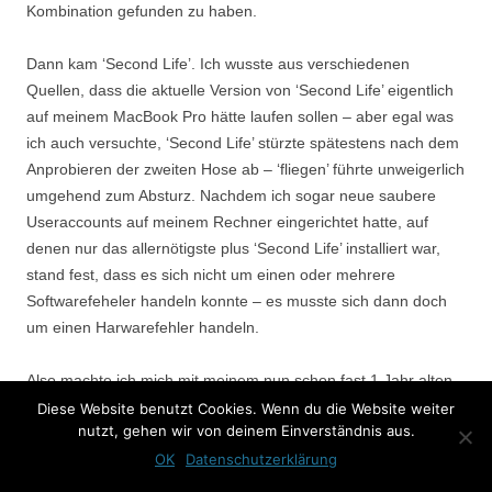
Kombination gefunden zu haben.
Dann kam ‘Second Life’. Ich wusste aus verschiedenen
Quellen, dass die aktuelle Version von ‘Second Life’ eigentlich
auf meinem MacBook Pro hätte laufen sollen – aber egal was
ich auch versuchte, ‘Second Life’ stürzte spätestens nach dem
Anprobieren der zweiten Hose ab – ‘fliegen’ führte unweigerlich
umgehend zum Absturz. Nachdem ich sogar neue saubere
Useraccounts auf meinem Rechner eingerichtet hatte, auf
denen nur das allernötigste plus ‘Second Life’ installiert war,
stand fest, dass es sich nicht um einen oder mehrere
Softwarefeheler handeln konnte – es musste sich dann doch
um einen Harwarefehler handeln.
Also machte ich mich mit meinem nun schon fast 1 Jahr alten
PowerBrett sowie zahlreichen Crash-Screenshots unter’m Arm
Diese Website benutzt Cookies. Wenn du die Website weiter
nutzt, gehen wir von deinem Einverständnis aus.
auf den langen Weg zur Berliner Mac-Garatie-Werkstatt (in
Berlin ist für solche Sachen die Firma Card-Service in Berlin-
OK
Datenschutzerklärung
Kreuzberg zuständig). Erst hatte ich so meine Probleme, den