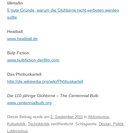
tillintallin:
5 gute Gründe, warum die Glühbirne nicht verboten werden
sollte
Heatball:
www.heatball.de
Bulp Fiction:
www.bulbfiction-derfilm.com
Das Phöbuskartell:
http://de.wikipedia.org/wiki/Phöbuskartell
Die 110-jährige Glühbirne – The Centennial
Bulb:
www.centennialbulb.org
Dieser Beitrag wurde am
2. September 2011
in
Aktionismus
,
Kulturkritik
,
Technikkritik
veröffentlicht. Schlagworte:
Design. Politik
,
Lobbyismus
.