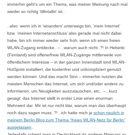
immerhin geht’s um ein Thema, was meiner Meinung nach mal
wieder so richtig ’tillintallin’ ist..
..also: wenn ich in ‘woanders’ unterwegs bin, ‘mein Internet’
bzw. ‘meinen Internetanschluss’ also gerade mal nicht dabei
habe, bin ich immer wieder sehr froh, wenn ich einen freien
WLAN-Zugang entdecke.. – ..warum auch nicht..?! In Helsinki
(Finnland) sind offene/freie WLAN-Zugänge mittlerweile von
öffentlichem Interesse – in der ganzen Innenstadt sind WLAN-
HotSpots installiert, die kostenfrei und unkompliziert genutzt
werden können. Und das macht Sinn – immerhin nutzten die
meisten Menschen das Internet, um sich und/oder andere zu
informieren, um Neuigkeiten auszutauschen, etc.. – ..kurz
gesagt: das Internet stellt in erster Linie einen enorman
Mehrwert dar. Mir ist nur nicht klar, warum man das überhaupt
noch dazu sagen muss..?! ..ich hatte mich ja
schon neulich in
meinem Berlin-Blog zum Thema “freies WLAN-Netz für Berlin”
ausgelassen
..
Jedenfalls scheint man in Deutschland da anderer Meinung zu