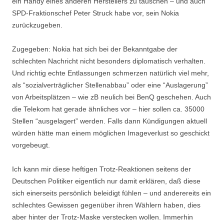
ein Handy eines anderen Herstellers zu tauschen – und auch
SPD-Fraktionschef Peter Struck habe vor, sein Nokia
zurückzugeben.
Zugegeben: Nokia hat sich bei der Bekanntgabe der
schlechten Nachricht nicht besonders diplomatisch verhalten.
Und richtig echte Entlassungen schmerzen natürlich viel mehr,
als “sozialverträglicher Stellenabbau” oder eine “Auslagerung”
von Arbeitsplätzen – wie zB neulich bei BenQ geschehen. Auch
die Telekom hat gerade ähnliches vor – hier sollen ca. 35000
Stellen “ausgelagert” werden. Falls dann Kündigungen aktuell
würden hätte man einem möglichen Imageverlust so geschickt
vorgebeugt.
Ich kann mir diese heftigen Trotz-Reaktionen seitens der
Deutschen Politiker eigentlich nur damit erklären, daß diese
sich einerseits persönlich beleidigt fühlen – und anderereits ein
schlechtes Gewissen gegenüber ihren Wählern haben, dies
aber hinter der Trotz-Maske verstecken wollen. Immerhin