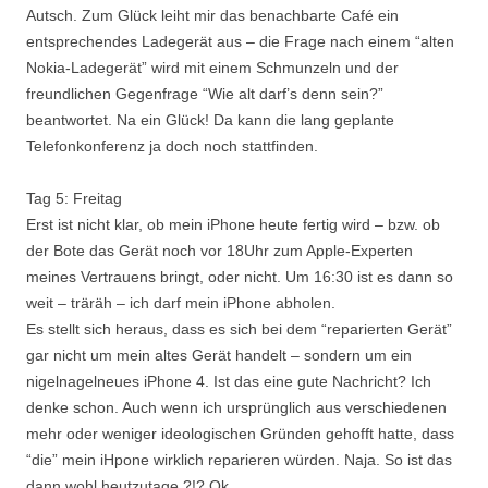
Autsch. Zum Glück leiht mir das benachbarte Café ein
entsprechendes Ladegerät aus – die Frage nach einem “alten
Nokia-Ladegerät” wird mit einem Schmunzeln und der
freundlichen Gegenfrage “Wie alt darf’s denn sein?”
beantwortet. Na ein Glück! Da kann die lang geplante
Telefonkonferenz ja doch noch stattfinden.
Tag 5: Freitag
Erst ist nicht klar, ob mein iPhone heute fertig wird – bzw. ob
der Bote das Gerät noch vor 18Uhr zum Apple-Experten
meines Vertrauens bringt, oder nicht. Um 16:30 ist es dann so
weit – träräh – ich darf mein iPhone abholen.
Es stellt sich heraus, dass es sich bei dem “reparierten Gerät”
gar nicht um mein altes Gerät handelt – sondern um ein
nigelnagelneues iPhone 4. Ist das eine gute Nachricht? Ich
denke schon. Auch wenn ich ursprünglich aus verschiedenen
mehr oder weniger ideologischen Gründen gehofft hatte, dass
“die” mein iHpone wirklich reparieren würden. Naja. So ist das
dann wohl heutzutage.?!? Ok.