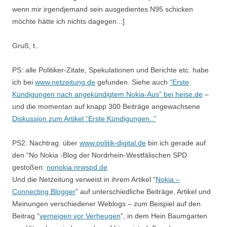
wenn mir irgendjemand sein ausgedientes N95 schicken
möchte hätte ich nichts dagegen..:]
Gruß, t..
PS: alle Politiker-Zitate, Spekulationen und Berichte etc. habe
ich bei
www.netzeitung.de
gefunden. Siehe auch
“Erste
Kündigungen nach angekündigtem Nokia-Aus” bei heise.de
–
und die momentan auf knapp 300 Beiträge angewachsene
Diskussion zum Artikel “Erste Kündigungen..”
PS2: Nachtrag: über
www.politik-digital.de
bin ich gerade auf
den “No Nokia -Blog der Nordrhein-Westfälischen SPD
gestoßen:
nonokia.nrwspd.de
Und die Netzeitung verweist in ihrem Artikel “
Nokia –
Connecting Blogger
” auf unterschiedliche Beiträge, Artikel und
Meinungen verschiedener Weblogs – zum Beispiel auf den
Beitrag “
verneigen vor Verheugen
“, in dem Hein Baumgarten