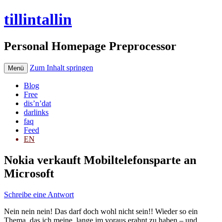
tillintallin
Personal Homepage Preprocessor
Zum Inhalt springen
Menü
Blog
Free
dis’n’dat
darlinks
faq
Feed
EN
Nokia verkauft Mobiltelefonsparte an
Microsoft
Schreibe eine Antwort
Nein nein nein! Das darf doch wohl nicht sein!! Wieder so ein
Thema, das ich meine, lange im voraus erahnt zu haben – und