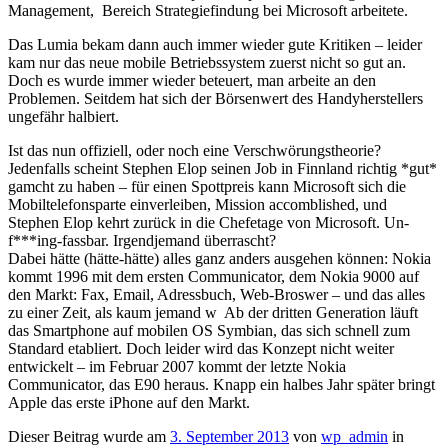
Management, Bereich Strategiefindung bei Microsoft arbeitete.
Das Lumia bekam dann auch immer wieder gute Kritiken – leider
kam nur das neue mobile Betriebssystem zuerst nicht so gut an.
Doch es wurde immer wieder beteuert, man arbeite an den
Problemen. Seitdem hat sich der Börsenwert des Handyherstellers
ungefähr halbiert.
Ist das nun offiziell, oder noch eine Verschwörungstheorie?
Jedenfalls scheint Stephen Elop seinen Job in Finnland richtig *gut*
gamcht zu haben – für einen Spottpreis kann Microsoft sich die
Mobiltelefonsparte einverleiben, Mission accomblished, und
Stephen Elop kehrt zurück in die Chefetage von Microsoft. Un-
f***ing-fassbar. Irgendjemand überrascht?
Dabei hätte (hätte-hätte) alles ganz anders ausgehen können: Nokia
kommt 1996 mit dem ersten Communicator, dem Nokia 9000 auf
den Markt: Fax, Email, Adressbuch, Web-Broswer – und das alles
zu einer Zeit, als kaum jemand w Ab der dritten Generation läuft
das Smartphone auf mobilen OS Symbian, das sich schnell zum
Standard etabliert. Doch leider wird das Konzept nicht weiter
entwickelt – im Februar 2007 kommt der letzte Nokia
Communicator, das E90 heraus. Knapp ein halbes Jahr später bringt
Apple das erste iPhone auf den Markt.
Dieser Beitrag wurde am
3. September 2013
von
wp_admin
in