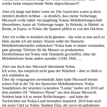
wieder keine entsprechende Wette abgeschlossen!!!
Aber ich fange mal lieber vorne an: Die Anzeichen waren ja doch
ziemlich deutlich sichtbar – so deutlich, dass meine Vorhersage,
Microsoft wolle mittel- bis langfristig Nokias Mobiltelefongeschäft
übernehmen, kaum als Vorhersage taugte. In Helsinki, in Malmö, in
Berlin, in Espoo, in Nokia: die Spatzen pfiffen es von den Dächern.
Aber ich wollte es trotzdem nicht glauben – das wäre ja nun auch zu
blöd, dachte ich mir immer. Warum sollte der finnische
Mobiltelefonhersteller einknicken? Nokia hatte es immer verstanden,
gute günstige Telefone für die Massen zu produzierten.
Darüberhinaus hat Nokia viele Standards geschaffen, ohne die
Mobiltelefonie heute anders aussähe: GSM, SMS, …
Aber nun doch das: Microsoft übernimmt Nokia.
Ich weiss, das entspricht nicht ganz der Wahrheit – aber so fühlt es
sich zumindest an.
Über die vergangenen zweieinhalb Jahre hatte Microsoft bereits
seinen Fuß in der Tür des finnischen Mobilfunkriesen: Nokia
Smartphones der neuesten Generation “Lumia” laufen seit 2010 auf
dem mobilen OS “Windows Phone” aus dem Hause Microsoft.
Seitdem hatte ich so meine Befürchtungen – und habe die
Nachrichten aus Nokia-Land besonders inspiziert. 2010 kam auch
ein neuer Chef zu Nokia: Stephen Elop, der zuvor im gehobenen