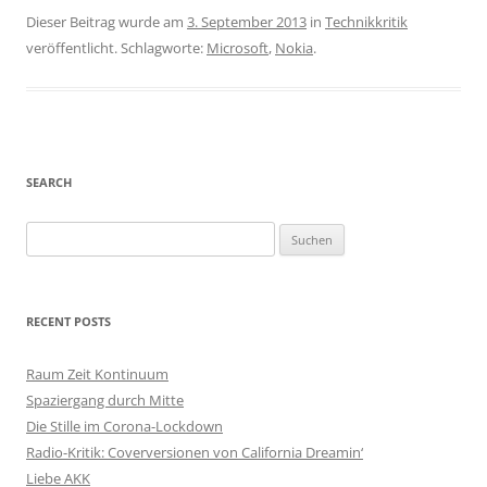
Dieser Beitrag wurde am
3. September 2013
in
Technikkritik
veröffentlicht. Schlagworte:
Microsoft
,
Nokia
.
SEARCH
S
u
c
h
RECENT POSTS
e
n
Raum Zeit Kontinuum
n
Spaziergang durch Mitte
a
Die Stille im Corona-Lockdown
c
Radio-Kritik: Coverversionen von California Dreamin‘
h
Liebe AKK