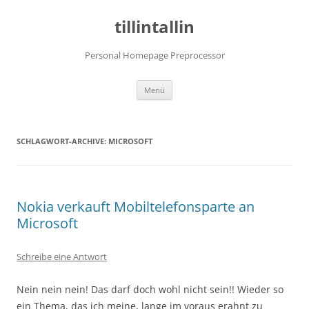
tillintallin
Personal Homepage Preprocessor
Zum
Menü
Inhalt
springen
SCHLAGWORT-ARCHIVE:
MICROSOFT
Nokia verkauft Mobiltelefonsparte an
Microsoft
Schreibe eine Antwort
Nein nein nein! Das darf doch wohl nicht sein!! Wieder so
ein Thema, das ich meine, lange im voraus erahnt zu