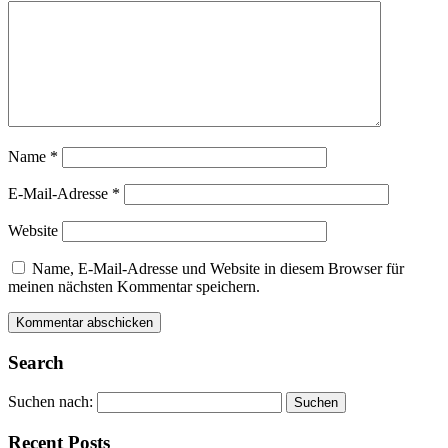
Name
*
E-Mail-Adresse
*
Website
Name, E-Mail-Adresse und Website in diesem Browser für
meinen nächsten Kommentar speichern.
Alternative:
Alternative:
Search
Suchen nach:
Recent Posts