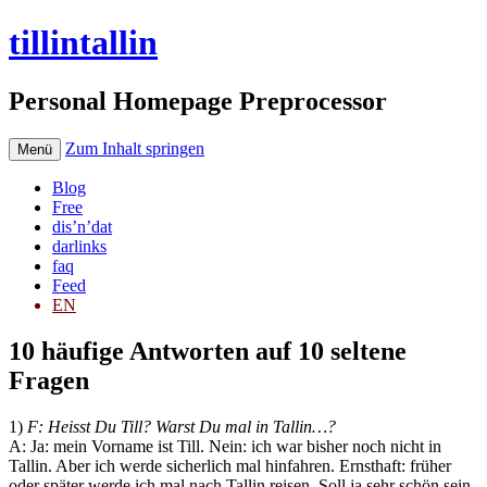
tillintallin
Personal Homepage Preprocessor
Zum Inhalt springen
Menü
Blog
Free
dis’n’dat
darlinks
faq
Feed
EN
10 häufige Antworten auf 10 seltene
Fragen
1)
F: Heisst Du Till? Warst Du mal in Tallin…?
A: Ja: mein Vorname ist Till. Nein: ich war bisher noch nicht in
Tallin. Aber ich werde sicherlich mal hinfahren. Ernsthaft: früher
oder später werde ich mal nach Tallin reisen. Soll ja sehr schön sein.