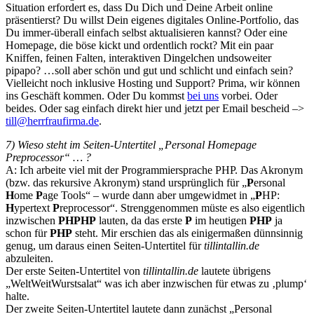
Situation erfordert es, dass Du Dich und Deine Arbeit online
präsentierst? Du willst Dein eigenes digitales Online-Portfolio, das
Du immer-überall einfach selbst aktualisieren kannst? Oder eine
Homepage, die böse kickt und ordentlich rockt? Mit ein paar
Kniffen, feinen Falten, interaktiven Dingelchen undsoweiter
pipapo? …soll aber schön und gut und schlicht und einfach sein?
Vielleicht noch inklusive Hosting und Support? Prima, wir können
ins Geschäft kommen. Oder Du kommst
bei uns
vorbei. Oder
beides. Oder sag einfach direkt hier und jetzt per Email bescheid –>
till@herrfraufirma.de
.
7) Wieso steht im Seiten-Untertitel „Personal Homepage
Preprocessor“ … ?
A: Ich arbeite viel mit der Programmiersprache PHP. Das Akronym
(bzw. das rekursive Akronym) stand ursprünglich für „
P
ersonal
H
ome
P
age Tools“ – wurde dann aber umgewidmet in „
P
HP:
H
ypertext
P
reprocessor“. Strenggenommen müste es also eigentlich
inzwischen
PHPHP
lauten, da das erste
P
im heutigen
PHP
ja
schon für
PHP
steht. Mir erschien das als einigermaßen dünnsinnig
genug, um daraus einen Seiten-Untertitel für
tillintallin.de
abzuleiten.
Der erste Seiten-Untertitel von
tillintallin.de
lautete übrigens
„WeltWeitWurstsalat“ was ich aber inzwischen für etwas zu ‚plump‘
halte.
Der zweite Seiten-Untertitel lautete dann zunächst „Personal