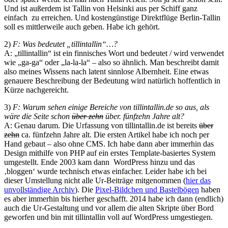
Und ist außerdem ist Tallin von Helsinki aus per Schiff ganz
einfach zu erreichen. Und kostengünstige Direktflüge Berlin-Tallin
soll es mittlerweile auch geben. Habe ich gehört.
2)
F:
Was bedeutet „tillintallin“…?
A: „tillintallin“ ist ein finnisches Wort und bedeutet / wird verwendet
wie „ga-ga“ oder „la-la-la“ – also so ähnlich. Man beschreibt damit
also meines Wissens nach latent sinnlose Albernheit. Eine etwas
genauere Beschreibung der Bedeutung wird natürlich hoffentlich in
Kürze nachgereicht.
3)
F: Warum sehen einige Bereiche von tillintallin.de so aus, als
wäre die Seite schon
über zehn
über. fünfzehn Jahre alt?
A: Genau darum. Die Urfassung von tillintallin.de ist bereits
über
zehn
ca. fünfzehn Jahre alt. Die ersten Artikel habe ich noch per
Hand gebaut – also ohne CMS. Ich habe dann aber immerhin das
Design mithilfe von PHP auf ein erstes Template-basiertes System
umgestellt. Ende 2003 kam dann WordPress hinzu und das
‚bloggen‘ wurde technisch etwas einfacher. Leider habe ich bei
dieser Umstellung nicht alle Ur-Beiträge mitgenommen (
hier das
unvollständige Archiv
). Die
Pixel-Bildchen und Bastelbögen
haben
es aber immerhin bis hierher geschafft. 2014 habe ich dann (endlich)
auch die Ur-Gestaltung und vor allem die alten Skripte über Bord
geworfen und bin mit tillintallin voll auf WordPress umgestiegen.