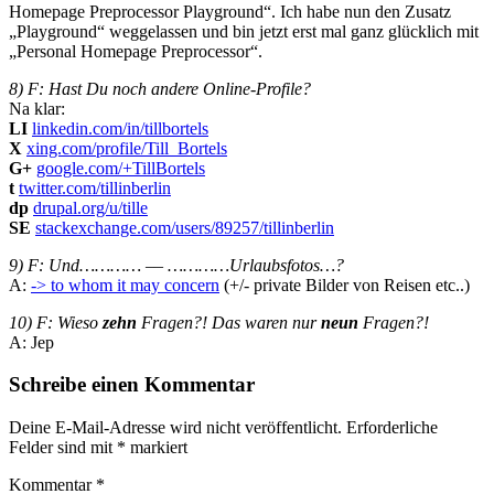
Homepage Preprocessor Playground“. Ich habe nun den Zusatz
„Playground“ weggelassen und bin jetzt erst mal ganz glücklich mit
„Personal Homepage Preprocessor“.
8) F: Hast Du noch andere Online-Profile?
Na klar:
LI
linkedin.com/in/tillbortels
X
xing.com/profile/Till_Bortels
G+
google.com/+TillBortels
t
twitter.com/tillinberlin
dp
drupal.org/u/tille
SE
stackexchange.com/users/89257/tillinberlin
9) F: Und………… –– …………Urlaubsfotos…?
A:
-> to whom it may concern
(+/- private Bilder von Reisen etc..)
10)
F: Wieso
zehn
Fragen?! Das waren nur
neun
Fragen?!
A: Jep
Schreibe einen Kommentar
Deine E-Mail-Adresse wird nicht veröffentlicht.
Erforderliche
Felder sind mit
*
markiert
Kommentar
*