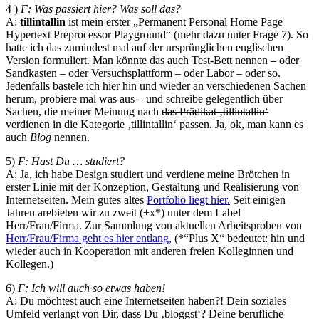
4 )
F: Was passiert hier? Was soll das?
A:
tillintallin
ist mein erster „Permanent Personal Home Page
Hypertext Preprocessor Playground“ (mehr dazu unter Frage 7). So
hatte ich das zumindest mal auf der ursprünglichen englischen
Version formuliert. Man könnte das auch Test-Bett nennen – oder
Sandkasten – oder Versuchsplattform – oder Labor – oder so.
Jedenfalls bastele ich hier hin und wieder an verschiedenen Sachen
herum, probiere mal was aus – und schreibe gelegentlich über
Sachen, die meiner Meinung nach
das Prädikat ‚tillintallin‘
verdienen
in die Kategorie ‚tillintallin‘ passen. Ja, ok, man kann es
auch
Blog
nennen.
5)
F:
Hast Du … studiert?
A: Ja, ich habe Design studiert und verdiene meine Brötchen in
erster Linie mit der Konzeption, Gestaltung und Realisierung von
Internetseiten. Mein gutes altes
Portfolio liegt hier.
Seit einigen
Jahren arebieten wir zu zweit (+x*) unter dem Label
Herr/Frau/Firma. Zur Sammlung von aktuellen Arbeitsproben von
Herr/Frau/Firma geht es hier entlang,
(*“Plus X“ bedeutet: hin und
wieder auch in Kooperation mit anderen freien Kolleginnen und
Kollegen.)
6)
F: Ich will auch so etwas haben!
A: Du möchtest auch eine Internetseiten haben?! Dein soziales
Umfeld verlangt von Dir, dass Du ‚bloggst‘? Deine berufliche