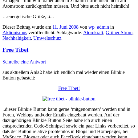
Anlagen – und wird daher auch in Zukunft hoffentlich nicht auf
Atomstrom zurückgreifen müssen. Und bitte auch nicht heimlich!
…energetische Grüße,
-t..-
Dieser Beitrag wurde am
11. Juni 2008
von
wp_admin
in
Aktionismus
veröffentlicht. Schlagworte:
Atomkraft
,
Grüner Strom
,
Nachhaltigkeit
,
Umweltschutz
.
Free Tibet
Schreibe eine Antwort
aus aktuellem Anlaß habe ich endlich mal wieder einen Blinkie-
Button gebastelt:
Free-Tibet!
..dieser Blinkie-Button kann gerne ‘mitgenommen’ werden und in
Foren, Weblogs und/oder Emails eingebaut werden. Auf der
dazugehörigen Blinkie-Button-Seite habe ich auch einen
entsprechenden Code-Schnipsel sowie ein paar Links vorbereitet, so
daß der Button relative problemlos in Blogs und Homepages, bei
MySpace, Blogger oder auch FaceBook eingebaut werden kann..