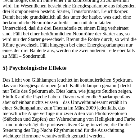
Technologie, das im Falle einer Funktionsstörung zu Sondermüll
wird. Im Wesentlichen besteht eine Energiesparlampe aus folgenden
drei Komponenten besteht: Starter, Transformator, Leuchtkörper.
Damit hat sie grundsätzlich all das unter der haube, was auch eine
herkömmliche Neonröhre antreibt – nur mit dem fatalen
Unterschied, daß die drei Bestandteile zu einem Ding verheiratet
sind. Fällt bei einer herkömmlichen Neonröhre der Starter aus, so
wird nur der Starter gewechselt. Brennt die Röhre durch, so wird die
Röhre gewechselt. Fällt hingegen bei einer Energiesparlampen nur
eines der drei Bauteile aus, werden die zwei anderen Teile ebenfalls
zu Müll – Sondermüll.
5) Psychologische Effekte
Das Licht von Glühlampen leuchtet im kontinuierlichen Spektrum,
das von Energiesparlampen (auch Kaltlichtlampen genannt) deckt
nur Teile des Spektrum ab. Dies kann, wie jüngste Studien zeigen,
Einfluß auf die Psyche haben. Davon wollen die Sparlampenfans
aber scheinbar nichts wissen – das Umweltbundesamt erzählt in
einer Stellungnahme zum Thema im März 2009 jedenfalls, das
menschliche Auge verfüge nur zwei Arten von Photorezeptoren
(Stäbchen und Zapfen) zur Wahrnehmung von Helligkeit und Farbe
– und unterschlägt die photosensitiven Ganglionzellen, die für die
Steuerung des Tag-Nacht-Rhythmus und für die Ausschüttung
wichtiger Hormone verantwortlich gemacht werden.