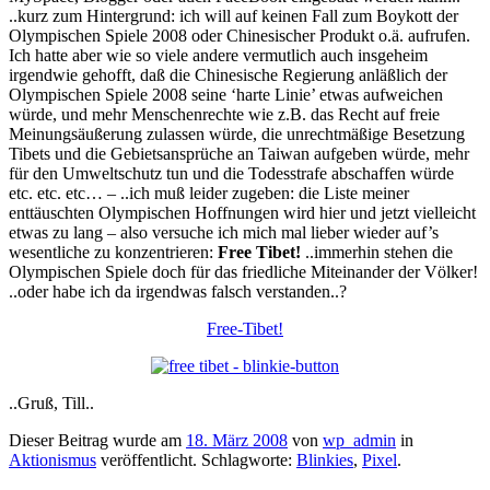
..kurz zum Hintergrund: ich will auf keinen Fall zum Boykott der
Olympischen Spiele 2008 oder Chinesischer Produkt o.ä. aufrufen.
Ich hatte aber wie so viele andere vermutlich auch insgeheim
irgendwie gehofft, daß die Chinesische Regierung anläßlich der
Olympischen Spiele 2008 seine ‘harte Linie’ etwas aufweichen
würde, und mehr Menschenrechte wie z.B. das Recht auf freie
Meinungsäußerung zulassen würde, die unrechtmäßige Besetzung
Tibets und die Gebietsansprüche an Taiwan aufgeben würde, mehr
für den Umweltschutz tun und die Todesstrafe abschaffen würde
etc. etc. etc… – ..ich muß leider zugeben: die Liste meiner
enttäuschten Olympischen Hoffnungen wird hier und jetzt vielleicht
etwas zu lang – also versuche ich mich mal lieber wieder auf’s
wesentliche zu konzentrieren:
Free Tibet!
..immerhin stehen die
Olympischen Spiele doch für das friedliche Miteinander der Völker!
..oder habe ich da irgendwas falsch verstanden..?
Free-Tibet!
..Gruß, Till..
Dieser Beitrag wurde am
18. März 2008
von
wp_admin
in
Aktionismus
veröffentlicht. Schlagworte:
Blinkies
,
Pixel
.