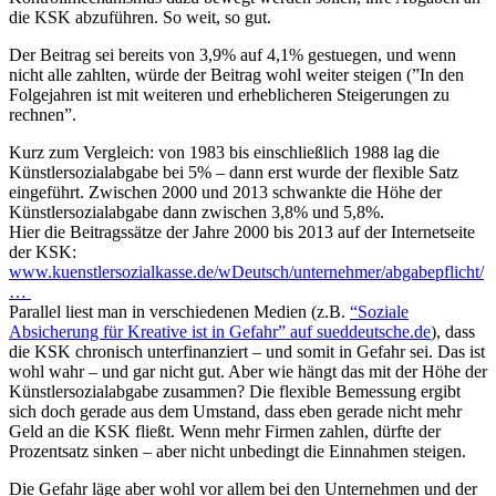
die KSK abzuführen. So weit, so gut.
Der Beitrag sei bereits von 3,9% auf 4,1% gestuegen, und wenn
nicht alle zahlten, würde der Beitrag wohl weiter steigen (”In den
Folgejahren ist mit weiteren und erheblicheren Steigerungen zu
rechnen”.
Kurz zum Vergleich: von 1983 bis einschließlich 1988 lag die
Künstlersozialabgabe bei 5% – dann erst wurde der flexible Satz
eingeführt. Zwischen 2000 und 2013 schwankte die Höhe der
Künstlersozialabgabe dann zwischen 3,8% und 5,8%.
Hier die Beitragssätze der Jahre 2000 bis 2013 auf der Internetseite
der KSK:
www.kuenstlersozialkasse.de/wDeutsch/unternehmer/abgabepflicht/
…
Parallel liest man in verschiedenen Medien (z.B.
“Soziale
Absicherung für Kreative ist in Gefahr” auf sueddeutsche.de
), dass
die KSK chronisch unterfinanziert – und somit in Gefahr sei. Das ist
wohl wahr – und gar nicht gut. Aber wie hängt das mit der Höhe der
Künstlersozialabgabe zusammen? Die flexible Bemessung ergibt
sich doch gerade aus dem Umstand, dass eben gerade nicht mehr
Geld an die KSK fließt. Wenn mehr Firmen zahlen, dürfte der
Prozentsatz sinken – aber nicht unbedingt die Einnahmen steigen.
Die Gefahr läge aber wohl vor allem bei den Unternehmen und der