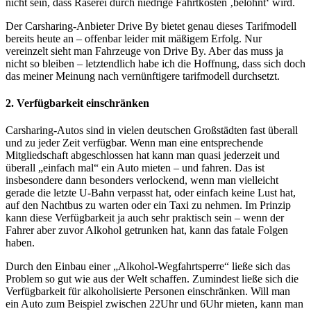
nicht sein, dass Raserei durch niedrige Fahrtkosten ‚belohnt‘ wird.
Der Carsharing-Anbieter Drive By bietet genau dieses Tarifmodell
bereits heute an – offenbar leider mit mäßigem Erfolg. Nur
vereinzelt sieht man Fahrzeuge von Drive By. Aber das muss ja
nicht so bleiben – letztendlich habe ich die Hoffnung, dass sich doch
das meiner Meinung nach vernünftigere tarifmodell durchsetzt.
2. Verfügbarkeit einschränken
Carsharing-Autos sind in vielen deutschen Großstädten fast überall
und zu jeder Zeit verfügbar. Wenn man eine entsprechende
Mitgliedschaft abgeschlossen hat kann man quasi jederzeit und
überall „einfach mal“ ein Auto mieten – und fahren. Das ist
insbesondere dann besonders verlockend, wenn man vielleicht
gerade die letzte U-Bahn verpasst hat, oder einfach keine Lust hat,
auf den Nachtbus zu warten oder ein Taxi zu nehmen. Im Prinzip
kann diese Verfügbarkeit ja auch sehr praktisch sein – wenn der
Fahrer aber zuvor Alkohol getrunken hat, kann das fatale Folgen
haben.
Durch den Einbau einer „Alkohol-Wegfahrtsperre“ ließe sich das
Problem so gut wie aus der Welt schaffen. Zumindest ließe sich die
Verfügbarkeit für alkoholisierte Personen einschränken. Will man
ein Auto zum Beispiel zwischen 22Uhr und 6Uhr mieten, kann man