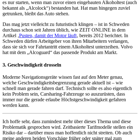
es nur starten, wenn man zuvor einen eingebauten Alkoholtest (auch
bekannt als „Alcolock“) bestanden hat. Hat man hingegen zuviel
getrunken, bleibt das Auto stehen.
Das mag jetzt vielleicht zu futuristisch klingen – ist in Schweden
durchaus schon seit Jahren üblich, wie ZEIT ONLINE in dem
Artikel ‚
Pusten, damit der Motor läuft
‚ bereits 2012 berichtet. In
Schweden dürfen Arbeitgeber von ihren Mitarbeitern verlangen,
dass sie sich vor Fahrtantritt einem Alkoholtest unterzeihen. Volvo
hat mit dem „Alcoguard“ das passende Produkt am Markt.
3. Geschwindigkeit drosseln
Moderne Navigationsgeräte wissen fast auf den Meter genau,
welche Geschwindigkeitsbegrenzung gerade aktuell ist – wie
schnell man gerade fahren darf. Technisch sollte es also eigentlich
kein Problem sein, Carsharing-Fahrzeuge so auszurüsten, dass
immer nur die gerade erlaube Höchstgeschwindigkeit gefahren
werden kann.
Ich hoffe sehr, dass zumindest mehr über dieses Thema und diese
Problematik gesprochen wird. Zeitbasierte Tarifmodelle stellen ein
Risiko dar – darüber muss man hoffentlich nicht streiten. Ob auch
meine anderen beiden Vorschäge früher oder später mal zum