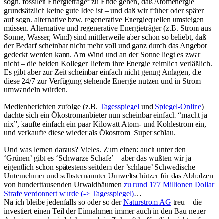
sogn. fossilen Energieträger zu Ende gehen, daß Atomenergie
grundsätzlich keine gute Idee ist – und daß wir früher oder später
auf sogn. alternative bzw. regenerative Energiequellen umsteigen
müssen. Alternative und regenerative Energieträger (z.B. Strom aus
Sonne, Wasser, Wind) sind mittlerweile aber schon so beliebt, daß
der Bedarf scheinbar nicht mehr voll und ganz durch das Angebot
gedeckt werden kann. Am Wind und an der Sonne liegt es zwar
nicht – die beiden Kollegen liefern ihre Energie zeimlich verläßlich.
Es gibt aber zur Zeit scheinbar einfach nicht genug Anlagen, die
diese 24/7 zur Verfügung stehende Energie nutzen und in Strom
umwandeln würden.
Medienberichten zufolge (z.B.
Tagesspiegel
und
Spiegel-Online
)
dachte sich ein Ökostromanbieter nun scheinbar einfach “macht ja
nix”, kaufte einfach ein paar Kilowatt Atom- und Kohlestrom ein,
und verkaufte diese wieder als Ökostrom. Super schlau.
Und was lernen daraus? Vieles. Zum einen: auch unter den
‘Grünen’ gibt es ‘Schwarze Schafe’ – aber das wußten wir ja
eigentlich schon spätestens seitdem der ’schlaue’ Schwedische
Unternehmer und selbsternannter Umweltschützer für das Abholzen
von hunderttausenden Urwaldbäumen
zu rund 177 Millionen Dollar
Strafe verdonnert wurde (-> Tagesspiegel)
…
Na ich bleibe jedenfalls so oder so der
Naturstrom AG
treu – die
investiert einen Teil der Einnahmen immer auch in den Bau neuer