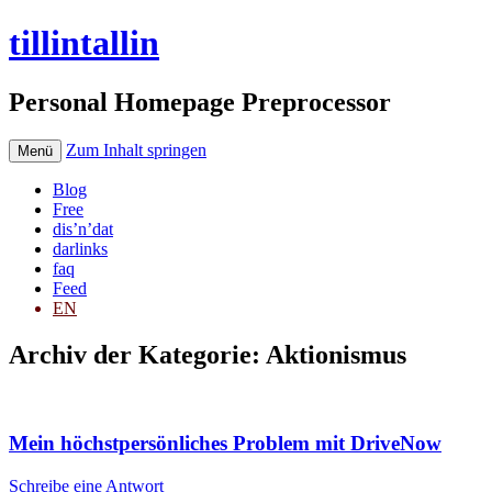
tillintallin
Personal Homepage Preprocessor
Zum Inhalt springen
Menü
Blog
Free
dis’n’dat
darlinks
faq
Feed
EN
Archiv der Kategorie:
Aktionismus
Mein höchstpersönliches Problem mit DriveNow
Schreibe eine Antwort