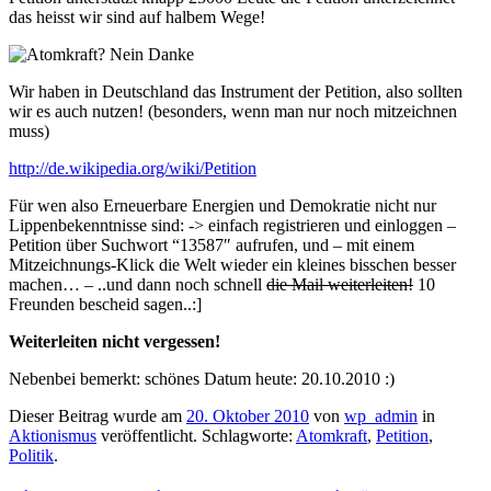
das heisst wir sind auf halbem Wege!
Wir haben in Deutschland das Instrument der Petition, also sollten
wir es auch nutzen! (besonders, wenn man nur noch mitzeichnen
muss)
http://de.wikipedia.org/wiki/Petition
Für wen also Erneuerbare Energien und Demokratie nicht nur
Lippenbekenntnisse sind: -> einfach registrieren und einloggen –
Petition über Suchwort “13587″ aufrufen, und – mit einem
Mitzeichnungs-Klick die Welt wieder ein kleines bisschen besser
machen… – ..und dann noch schnell
die Mail weiterleiten!
10
Freunden bescheid sagen..:]
Weiterleiten nicht vergessen!
Nebenbei bemerkt: schönes Datum heute: 20.10.2010 :)
Dieser Beitrag wurde am
20. Oktober 2010
von
wp_admin
in
Aktionismus
veröffentlicht. Schlagworte:
Atomkraft
,
Petition
,
Politik
.