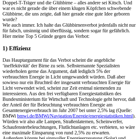
Doppel-T-Träger und die Glühbirne – alles andere sei Kitsch. Und
war es nicht gerade die über einem klugen Köpfchen schwebende
Glühbirne, die uns zeigte, daß hier gerade eine gute Idee geboren
wurde?
Wie auch immer. Ich halte das Glühbirnenverbot jedenfalls nicht nur
für falsch, unsinnig und überflüssig, sondern sogar für gefährlich.
Hier meine Top 5 Gründe gegen das Verbot:
1) Effizienz
Das Hauptargument für das Verbot scheint die angebliche
‘ineffektivität’ der Birne zu sein. Selbsternannte Spezialisten
wiederholen gerne das Argument, daß lediglich 5% der
verbrauchten Energie in Licht umgewandelt würden. Daß aber
sowieso nur ein Bruchteil der insgesamt verbrauchten Energie für
Licht verwendet wird, scheint zur Zeit erstmal niemenden zu
interessieren. Aus den frei verfügbaren Energiestatistiken des
Bundesministerium für Wirtschaft und Technologie geht hervor, daß
der Anteil der für Beleuchtung verbrauchten Energie am
Gesamtenergieverbrauch im Jahr 2007 bei unter 2,5% lag (Quelle:
BMWi
bmwi.de/BMWi/Navigation/Energie/energiestatistiken.html
).
Würden wir also alle Lampen, Straßenlaternen, Scheinwerfer,
Schaufensterbeleuchtungen, Flutlichtanlagen etc. verbieten, so wäre
eine maximale Einsparung von rund 2,5% zu erwarten.
Außerdem könnte bei sinnvoller Energieerzeugung (Solar) und