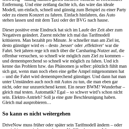
Entfernung. Und eine zeitlang dachte ich, das wäre das ideale
Modell, um einfach, schnell und günstig zum Beispiel zu einer Party
oder zu einem Konzert zu fahren. Einfach hinfahren, das Auto
stehen lassen und mit dem Taxi oder der BVG nach hause.
Dieser positive erste Eindruck hat sich im Laufe der Zeit aber zum
Negativen geändert. Zuerst möchte ich mal das Tarifmodell
kritisieren. Man bezahlt pro Minute. Je schneller man am Ziel ist,
desto günstiger wird es – desto ‚besser‘ oder ‚effektiver‘ war die
Fahrt. Seit jahren rege ich mich über die Carsharing-Nutzer auf, die
offenbar versuchen, so schnell wie möglich zum Ziel zu kommen –
und dementsprechend so schnell wie möglich zu fahen. Und ich
kenne das Problem bzw. das Phänomen ja selber: plötzlich fühlt man
sich gut, wenn man noch eben eine gelbe Ampel mitgenommen hat
– und die Fahrt wird dementsprechend günstiger. Und dann hat man
unter Umständen auch noch mit Autos zu tun, die man eben gar
nicht, oder nur unzureichend kennt. Ein neuer BWM? Wunderbar –
gleich mal testen. Automatik? Egal – so schwer wird’s schon nicht
sein. Elektro-Antrieb? Soll ja eine gute Beschleunigung haben.
Gleich mal ausprobieren…
So kann es nicht weitergehen
DriveNow muss früher oder später sein Tarifmodell ändern – oder