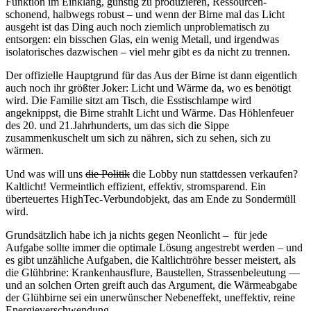
Funktion im Einklang, günstig zu produzieren, Ressourcen-
schonend, halbwegs robust – und wenn der Birne mal das Licht
ausgeht ist das Ding auch noch ziemlich unproblematisch zu
entsorgen: ein bisschen Glas, ein wenig Metall, und irgendwas
isolatorisches dazwischen – viel mehr gibt es da nicht zu trennen.
Der offizielle Hauptgrund für das Aus der Birne ist dann eigentlich
auch noch ihr größter Joker: Licht und Wärme da, wo es benötigt
wird. Die Familie sitzt am Tisch, die Esstischlampe wird
angeknippst, die Birne strahlt Licht und Wärme. Das Höhlenfeuer
des 20. und 21.Jahrhunderts, um das sich die Sippe
zusammenkuschelt um sich zu nähren, sich zu sehen, sich zu
wärmen.
Und was will uns
die Politik
die Lobby nun stattdessen verkaufen?
Kaltlicht! Vermeintlich effizient, effektiv, stromsparend. Ein
überteuertes HighTec-Verbundobjekt, das am Ende zu Sondermüll
wird.
Grundsätzlich habe ich ja nichts gegen Neonlicht – für jede
Aufgabe sollte immer die optimale Lösung angestrebt werden – und
es gibt unzähliche Aufgaben, die Kaltlichtröhre besser meistert, als
die Glühbrine: Krankenhausflure, Baustellen, Strassenbeleutung —
und an solchen Orten greift auch das Argument, die Wärmeabgabe
der Glühbirne sei ein unerwünscher Nebeneffekt, uneffektiv, reine
Energieverschwendung.