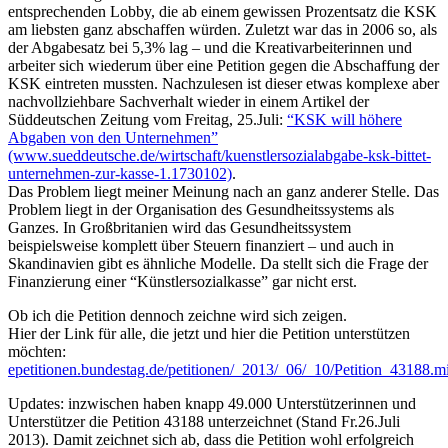
entsprechenden Lobby, die ab einem gewissen Prozentsatz die KSK
am liebsten ganz abschaffen würden. Zuletzt war das in 2006 so, als
der Abgabesatz bei 5,3% lag – und die Kreativarbeiterinnen und
arbeiter sich wiederum über eine Petition gegen die Abschaffung der
KSK eintreten mussten. Nachzulesen ist dieser etwas komplexe aber
nachvollziehbare Sachverhalt wieder in einem Artikel der
Süddeutschen Zeitung vom Freitag, 25.Juli:
“KSK will höhere
Abgaben von den Unternehmen”
(www.sueddeutsche.de/wirtschaft/kuenstlersozialabgabe-ksk-bittet-
unternehmen-zur-kasse-1.1730102)
.
Das Problem liegt meiner Meinung nach an ganz anderer Stelle. Das
Problem liegt in der Organisation des Gesundheitssystems als
Ganzes. In Großbritanien wird das Gesundheitssystem
beispielsweise komplett über Steuern finanziert – und auch in
Skandinavien gibt es ähnliche Modelle. Da stellt sich die Frage der
Finanzierung einer “Künstlersozialkasse” gar nicht erst.
Ob ich die Petition dennoch zeichne wird sich zeigen.
Hier der Link für alle, die jetzt und hier die Petition unterstützen
möchten:
epetitionen.bundestag.de/petitionen/_2013/_06/_10/Petition_43188.m
Updates: inzwischen haben knapp 49.000 Unterstützerinnen und
Unterstützer die Petition 43188 unterzeichnet (Stand Fr.26.Juli
2013). Damit zeichnet sich ab, dass die Petition wohl erfolgreich