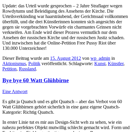
Update: das Urteil wurde gesprochen – 2 Jahre Straflager wegen
Rowdytums und Beleidigung des Ansehens der Kirche. Die
Urteilsverkünding war haarsträubend, der Gerichtssaal vollkommen
überfüllt, und die drei Künstlerinnen konnten sich angesichts der
gegen sie vorgebrachten Vorwürfe ein charmantes Grinsen nicht
verkneifen. Am Ende wird dieser Prozess vermutlich nur dem
Ansehen der russischen Kirche und der russischen Justiz schaden.
Und inzwischen hat die Online-Petition Free Pussy Riot über
130.000 Unterzeichner!
Dieser Beitrag wurde am
15. August 2012
von
wp_admin
in
Aktionismus
,
Politik
veröffentlicht. Schlagworte:
Kunst
,
Künstler
,
Petition
,
Russland
.
Bye bye 60 Watt Glühbirne
Eine Antwort
Es gibt ja Quatsch und es gibt Quatsch – aber das Verbot von 60
Watt Glühbirnen gehört sicherlich in eine ganz eigene Quatsch-
Kategorie: Richtig Quatsch.
In erster Linie tut es mir aus Design-Sicht weh zu sehen, wie ein
nahezu perfektes Objekt mutwillig schlecht gemacht wird. Form und