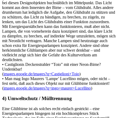
bei diesen Designobjekten buchstäblich im Mittelpunkt. Das Licht
kommt aus dem Innersten der Birne – vom Glühdraht. Alles andere
drumherum hat lediglich die Aufgabe, den Glühdraht zu stützen und
zu schützen, das Licht zu bändigen, zu brechen, zu zügeln, zu
lenken, um das Licht des Glühdrahts einer Funktion zuzuordnen.
Mit Energiesparstäbchen kann das funktionieren, muß aber nicht.
Lampen, die von vorneherein dazu konzipiert sind, das klare Licht
zu dämpfen, zu brechen, auf indirekte Wege umzuleiten, mögen sich
mit Neonlicht vertragen. Manche Lampen sind heutzutage auch
schon extra für Energiesparlampen konzipiert. Andere sind ohne
herkömmliche Glühlampen aber nur schwer denkbar – und
vielleicht zeigt sich hier die Gefahr des Kulturverlusts am
deutlichsten.
• Castiglionis Deckenstrahler “Toio” mit einer Neon-Birne?
Undenkbar!
(
images.google.de/images?q=Castiglioni+Toio
)
• Man mag Ingo Maurers ‘Lampe’ Lucellino mögen, oder nicht –
fest steht, daß auch dieses Objekt nur mit Glühbirne funktioniert!
(
images.google.de/images?q=ingo+maurer+Lucellino
)
4) Umweltschutz / Mülltrennung
Eine Glühbirne ist als solches recht einfach gestrickt – eine
Energiesparlampen hingegen ist ein hochkomplexes Stück