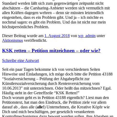
Standard werden läßt sich zum gegenwärtigen zeitpunkt nicht
abschätzen – die Carsharing-Anbieter werden sich vermutlich mit
allen Kräften dagegen wehren – denn sie müssten letztendlich
eingestehen, dass es ein Problem gibt. Und ja – ich möchte es
nochmal sagen: es gibt ein Problem. Und das ist nicht nur mein
höchstpersönliches Problem.
Dieser Beitrag wurde am
1. August 2018
von
wp_admin
unter
Aktionismus
veröffentlicht.
KSK retten – Petition mitzeichnen – oder wie?
Schreibe eine Antwort
Seit ein paar Tagen bekomme ich von verschiedenen Seiten
Hinweise und Einladungen, ich möge doch bitte die Petition 43188
“Sozialversicherung – Prüfung der Abgabepflicht zur
Künstlersozialversicherung durch Rentenversicherung vom
10.06.2013″ mit unterzeichnen. Oder heißt das mitzeichnen? Egal.
Häufig steht in der Getreffzeile “KSK Retten!”
Doch worum geht es in Petition 43188 eigentlich? Liest man den
Petitionstext, hat man den Eindruck, die Petition ziele vor allem
darauf ab , dass alle (
alle!
) Unternehmen, die Kreative Köpfe wie
Dich und mich beschäftigen, per gesetzlich verankertem
Kontrollmechanismus dazu bewegt werden sollen, ihre Abgaben an