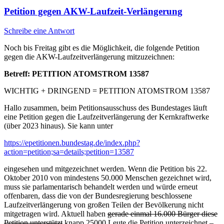
Petition gegen AKW-Laufzeit-Verlängerung
Schreibe eine Antwort
Noch bis Freitag gibt es die Möglichkeit, die folgende Petition
gegen die AKW-Laufzeitverlängerung mitzuzeichnen:
Betreff: PETITION ATOMSTROM 13587
WICHTIG + DRINGEND = PETITION ATOMSTROM 13587
Hallo zusammen, beim Petitionsausschuss des Bundestages läuft
eine Petition gegen die Laufzeitverlängerung der Kernkraftwerke
(über 2023 hinaus). Sie kann unter
https://epetitionen.bundestag.de/index.php?
action=petition;sa=details;petition=13587
eingesehen und mitgezeichnet werden. Wenn die Petition bis 22.
Oktober 2010 von mindestens 50.000 Menschen gezeichnet wird,
muss sie parlamentarisch behandelt werden und würde erneut
offenbaren, dass die von der Bundesregierung beschlossene
Laufzeitverlängerung von großen Teilen der Bevölkerung nicht
mitgetragen wird. Aktuell haben
gerade einmal 16.000 Bürger diese
Petition unterstützt
knapp 25000 Leute die Petition unterzeichnet –