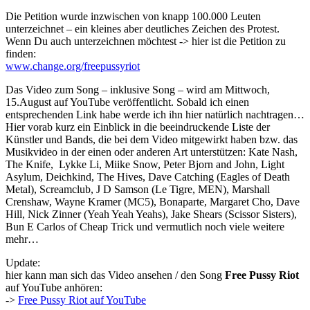
Die Petition wurde inzwischen von knapp 100.000 Leuten
unterzeichnet – ein kleines aber deutliches Zeichen des Protest.
Wenn Du auch unterzeichnen möchtest -> hier ist die Petition zu
finden:
www.change.org/freepussyriot
Das Video zum Song – inklusive Song – wird am Mittwoch,
15.August auf YouTube veröffentlicht. Sobald ich einen
entsprechenden Link habe werde ich ihn hier natürlich nachtragen…
Hier vorab kurz ein Einblick in die beeindruckende Liste der
Künstler und Bands, die bei dem Video mitgewirkt haben bzw. das
Musikvideo in der einen oder anderen Art unterstützen: Kate Nash,
The Knife, Lykke Li, Miike Snow, Peter Bjorn and John, Light
Asylum, Deichkind, The Hives, Dave Catching (Eagles of Death
Metal), Screamclub, J D Samson (Le Tigre, MEN), Marshall
Crenshaw, Wayne Kramer (MC5), Bonaparte, Margaret Cho, Dave
Hill, Nick Zinner (Yeah Yeah Yeahs), Jake Shears (Scissor Sisters),
Bun E Carlos of Cheap Trick und vermutlich noch viele weitere
mehr…
Update:
hier kann man sich das Video ansehen / den Song
Free Pussy Riot
auf YouTube anhören:
->
Free Pussy Riot auf YouTube