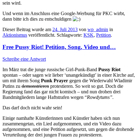
sein wird.
Und wenn im Anschluss eine Google-Werbung für PKC wirbt,
dann bitte ich dies zu entschuldigen
Dieser Beitrag wurde am
24. Juli 2013
von
wp_admin
in
Aktionismus
veröffentlicht. Schlagworte:
KSK
,
Petition
.
Free Pussy Riot! Petition, Song, Video und…
Schreibe eine Antwort
Im März trat die junge russische Girl-Punk-Band
Pussy Riot
spontan – oder sagen wir lieber ‘unangekündigt’ in einer Kirche auf,
um mit ihrem Song
Punk Prayer
gegen die Wiederwahl Wladimir
Putins zu
demonstrieren
protestieren. So weit so gut. Doch die
Regierung fand das gar nicht komisch – und nun drohen drei
Bandmitgliedern lange Haftstrafen wegen “
Rowdytums”.
Das darf doch nicht wahr sein!
Einige namhafte Künstlerinnen und Künstler haben sich nun
zusammengetan, ein Lied aufgenommen, und ein Video dazu
aufgenommen, und eine Petition aufgesetzt, um gegen die drohende
Verurteilung der drei jungen Frauen zu protestieren.