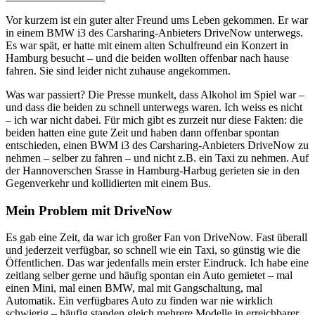
Vor kurzem ist ein guter alter Freund ums Leben gekommen. Er war
in einem BMW i3 des Carsharing-Anbieters DriveNow unterwegs.
Es war spät, er hatte mit einem alten Schulfreund ein Konzert in
Hamburg besucht – und die beiden wollten offenbar nach hause
fahren. Sie sind leider nicht zuhause angekommen.
Was war passiert? Die Presse munkelt, dass Alkohol im Spiel war –
und dass die beiden zu schnell unterwegs waren. Ich weiss es nicht
– ich war nicht dabei. Für mich gibt es zurzeit nur diese Fakten: die
beiden hatten eine gute Zeit und haben dann offenbar spontan
entschieden, einen BWM i3 des Carsharing-Anbieters DriveNow zu
nehmen – selber zu fahren – und nicht z.B. ein Taxi zu nehmen. Auf
der Hannoverschen Srasse in Hamburg-Harbug gerieten sie in den
Gegenverkehr und kollidierten mit einem Bus.
Mein Problem mit DriveNow
Es gab eine Zeit, da war ich großer Fan von DriveNow. Fast überall
und jederzeit verfügbar, so schnell wie ein Taxi, so günstig wie die
Öffentlichen. Das war jedenfalls mein erster Eindruck. Ich habe eine
zeitlang selber gerne und häufig spontan ein Auto gemietet – mal
einen Mini, mal einen BMW, mal mit Gangschaltung, mal
Automatik. Ein verfügbares Auto zu finden war nie wirklich
schwierig – häufig standen gleich mehrere Modelle in erreichbarer