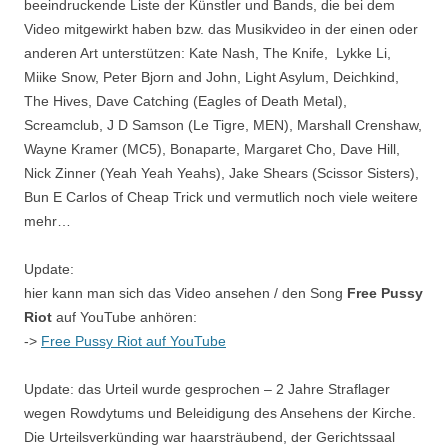
beeindruckende Liste der Künstler und Bands, die bei dem
Video mitgewirkt haben bzw. das Musikvideo in der einen oder
anderen Art unterstützen: Kate Nash, The Knife, Lykke Li,
Miike Snow, Peter Bjorn and John, Light Asylum, Deichkind,
The Hives, Dave Catching (Eagles of Death Metal),
Screamclub, J D Samson (Le Tigre, MEN), Marshall Crenshaw,
Wayne Kramer (MC5), Bonaparte, Margaret Cho, Dave Hill,
Nick Zinner (Yeah Yeah Yeahs), Jake Shears (Scissor Sisters),
Bun E Carlos of Cheap Trick und vermutlich noch viele weitere
mehr…
Update:
hier kann man sich das Video ansehen / den Song
Free Pussy
Riot
auf YouTube anhören:
->
Free Pussy Riot auf YouTube
Update: das Urteil wurde gesprochen – 2 Jahre Straflager
wegen Rowdytums und Beleidigung des Ansehens der Kirche.
Die Urteilsverkünding war haarsträubend, der Gerichtssaal