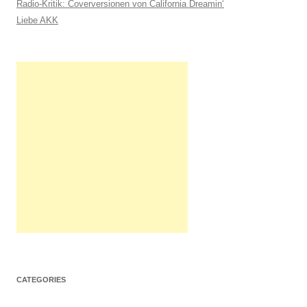
Radio-Kritik: Coverversionen von California Dreamin‘
h
Liebe AKK
:
CATEGORIES