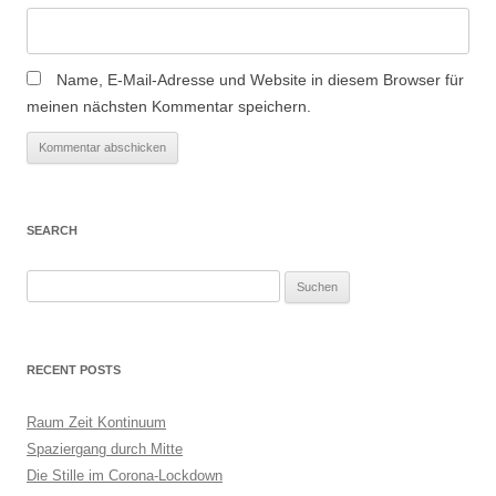
Name, E-Mail-Adresse und Website in diesem Browser für
meinen nächsten Kommentar speichern.
SEARCH
S
u
c
h
RECENT POSTS
e
n
Raum Zeit Kontinuum
n
Spaziergang durch Mitte
a
Die Stille im Corona-Lockdown
c