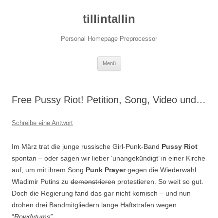
tillintallin
Personal Homepage Preprocessor
Zum
Menü
Inhalt
springen
Free Pussy Riot! Petition, Song, Video und…
Schreibe eine Antwort
Im März trat die junge russische Girl-Punk-Band
Pussy Riot
spontan – oder sagen wir lieber ‘unangekündigt’ in einer Kirche
auf, um mit ihrem Song
Punk Prayer
gegen die Wiederwahl
Wladimir Putins zu
demonstrieren
protestieren. So weit so gut.
Doch die Regierung fand das gar nicht komisch – und nun
drohen drei Bandmitgliedern lange Haftstrafen wegen
“
Rowdytums”.