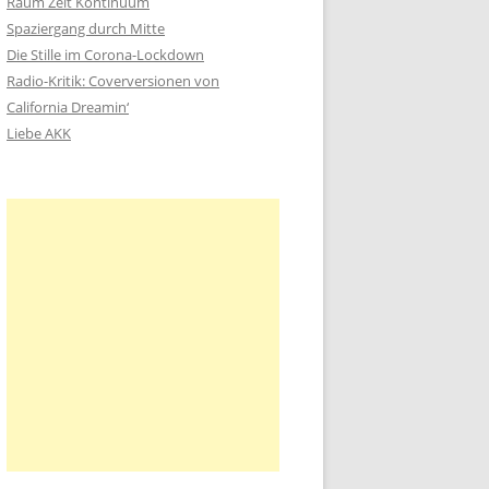
Raum Zeit Kontinuum
n
Spaziergang durch Mitte
a
Die Stille im Corona-Lockdown
c
Radio-Kritik: Coverversionen von
h
California Dreamin‘
:
Liebe AKK