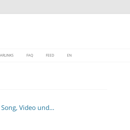
Zum
Inhalt
ARLINKS
FAQ
FEED
EN
springen
n, Song, Video und…