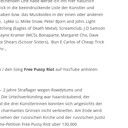
prechenden Link habe werde ich ihn hier natürlich
ick in die beeindruckende Liste der Künstler und
haben bzw. das Musikvideo in der einen oder anderen
, Lykke Li, Miike Snow, Peter Bjorn and John, Light
tching (Eagles of Death Metal), Screamclub, J D Samson
Wayne Kramer (MC5), Bonaparte, Margaret Cho, Dave
ke Shears (Scissor Sisters), Bun E Carlos of Cheap Trick
ehr…
n / den Song
Free Pussy Riot
auf YouTube anhören:
 – 2 Jahre Straflager wegen Rowdytums und
 Die Urteilsverkünding war haarsträubend, der
d die drei Künstlerinnen konnten sich angesichts der
n charmantes Grinsen nicht verkneifen. Am Ende wird
sehen der russischen Kirche und der russischen Justiz
e-Petition Free Pussy Riot über 130.000