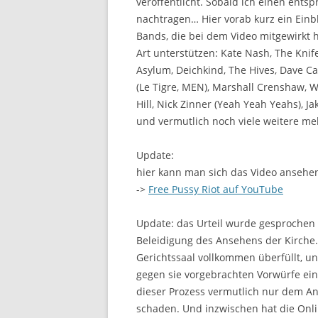
veröffentlicht. Sobald ich einen ents
nachtragen… Hier vorab kurz ein Einbl
Bands, die bei dem Video mitgewirkt 
Art unterstützen: Kate Nash, The Knife
Asylum, Deichkind, The Hives, Dave Ca
(Le Tigre, MEN), Marshall Crenshaw, 
Hill, Nick Zinner (Yeah Yeah Yeahs), Ja
und vermutlich noch viele weitere m
Update:
hier kann man sich das Video ansehe
->
Free Pussy Riot auf YouTube
Update: das Urteil wurde gesprochen
Beleidigung des Ansehens der Kirche.
Gerichtssaal vollkommen überfüllt, un
gegen sie vorgebrachten Vorwürfe ei
dieser Prozess vermutlich nur dem An
schaden. Und inzwischen hat die Onlin