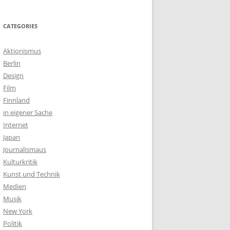
CATEGORIES
Aktionismus
Berlin
Design
Film
Finnland
in eigener Sache
Internet
Japan
Journalismaus
Kulturkritik
Kunst und Technik
Medien
Musik
New York
Politik