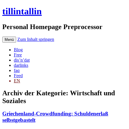
tillintallin
Personal Homepage Preprocessor
Zum Inhalt springen
Menü
Blog
Free
dis’n’dat
darlinks
faq
Feed
EN
Archiv der Kategorie:
Wirtschaft und
Soziales
Griechenland-Crowdfunding: Schuldenerlaß
selbstgebastelt