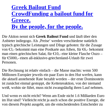
Greek Bailout Fund
CrowdFunding a bailout fund for
Greece.
By the people, for the people.
Die Aktion nennt sich
Greek Bailout Fund
und läuft über den
Anbieter indiegogo. Als ‚Preise‘ werden verschiedene natürlich
typisch griechische Leistungen und DInge geboten: für die Zusage
von €3,- bekommt man eine Postkarte aus Athen, für €6,- bekommt
man einen griechischen Salat, für €10,- eine kleine Flasche Ouzo –
für €5000,- einen all-inklusive-griechenland-Urlaub für zwei
Personen.
Die Rechnung ist relativ einfach – die Masse machts: wenn 500
Millionen Europäer jeweils ein paar Euro in den Hut werfen, kann
die aktuell anstehende Rate bezahlt werden – der erste Dominostein
ist zunächst einmal gestoppt, die Kettenreaktion, von der niemand
weiß, wohin sie führt, muss nicht zwangsläufig ihren Lauf nehmen.
Und wenn es nicht reicht? Wenn am Ende nicht 1.6 Milliarden Euro
im Hut sind? Vielleicht reicht ja auch schon die positive Energie, die
von diesem Projekt ausgeht, um die entscheidenden Entscheider zu