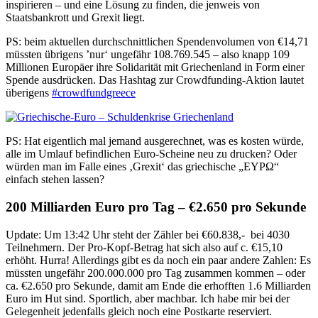
inspirieren – und eine Lösung zu finden, die jenweis von
Staatsbankrott und Grexit liegt.
PS: beim aktuellen durchschnittlichen Spendenvolumen von €14,71
müssten übrigens ’nur‘ ungefähr 108.769.545 – also knapp 109
Millionen Europäer ihre Solidarität mit Griechenland in Form einer
Spende ausdrücken. Das Hashtag zur Crowdfunding-Aktion lautet
überigens
#crowdfundgreece
PS: Hat eigentlich mal jemand ausgerechnet, was es kosten würde,
alle im Umlauf befindlichen Euro-Scheine neu zu drucken? Oder
würden man im Falle eines ‚Grexit‘ das griechische „
EYPΩ
“
einfach stehen lassen?
200 Milliarden Euro pro Tag – €2.650 pro Sekunde
Update: Um 13:42 Uhr steht der Zähler bei €60.838,- bei 4030
Teilnehmern. Der Pro-Kopf-Betrag hat sich also auf c. €15,10
erhöht. Hurra! Allerdings gibt es da noch ein paar andere Zahlen: Es
müssten ungefähr 200.000.000 pro Tag zusammen kommen – oder
ca. €2.650 pro Sekunde, damit am Ende die erhofften 1.6 Milliarden
Euro im Hut sind. Sportlich, aber machbar. Ich habe mir bei der
Gelegenheit jedenfalls gleich noch eine Postkarte reserviert.