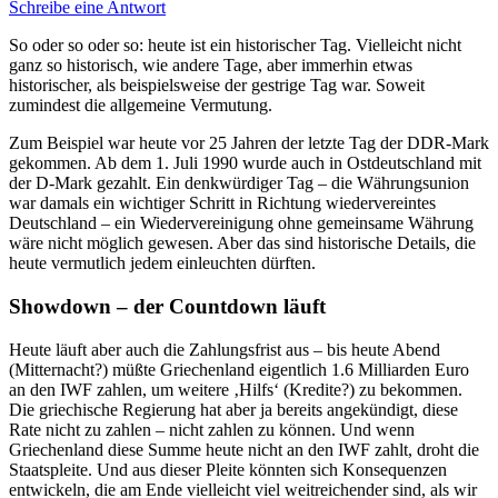
Schreibe eine Antwort
So oder so oder so: heute ist ein historischer Tag. Vielleicht nicht
ganz so historisch, wie andere Tage, aber immerhin etwas
historischer, als beispielsweise der gestrige Tag war. Soweit
zumindest die allgemeine Vermutung.
Zum Beispiel war heute vor 25 Jahren der letzte Tag der DDR-Mark
gekommen. Ab dem 1. Juli 1990 wurde auch in Ostdeutschland mit
der D-Mark gezahlt. Ein denkwürdiger Tag – die Währungsunion
war damals ein wichtiger Schritt in Richtung wiedervereintes
Deutschland – ein Wiedervereinigung ohne gemeinsame Währung
wäre nicht möglich gewesen. Aber das sind historische Details, die
heute vermutlich jedem einleuchten dürften.
Showdown – der Countdown läuft
Heute läuft aber auch die Zahlungsfrist aus – bis heute Abend
(Mitternacht?) müßte Griechenland eigentlich 1.6 Milliarden Euro
an den IWF zahlen, um weitere ‚Hilfs‘ (Kredite?) zu bekommen.
Die griechische Regierung hat aber ja bereits angekündigt, diese
Rate nicht zu zahlen – nicht zahlen zu können. Und wenn
Griechenland diese Summe heute nicht an den IWF zahlt, droht die
Staatspleite. Und aus dieser Pleite könnten sich Konsequenzen
entwickeln, die am Ende vielleicht viel weitreichender sind, als wir