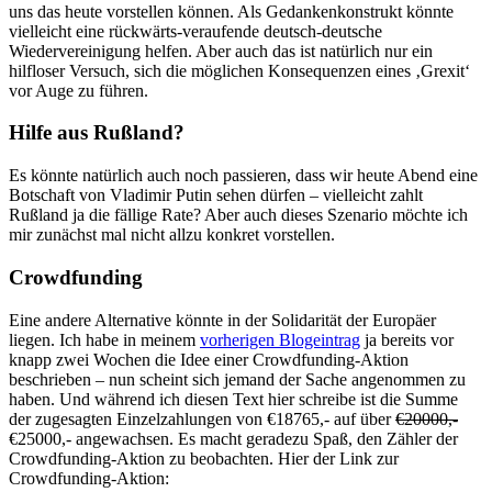
uns das heute vorstellen können. Als Gedankenkonstrukt könnte
vielleicht eine rückwärts-veraufende deutsch-deutsche
Wiedervereinigung helfen. Aber auch das ist natürlich nur ein
hilfloser Versuch, sich die möglichen Konsequenzen eines ‚Grexit‘
vor Auge zu führen.
Hilfe aus Rußland?
Es könnte natürlich auch noch passieren, dass wir heute Abend eine
Botschaft von Vladimir Putin sehen dürfen – vielleicht zahlt
Rußland ja die fällige Rate? Aber auch dieses Szenario möchte ich
mir zunächst mal nicht allzu konkret vorstellen.
Crowdfunding
Eine andere Alternative könnte in der Solidarität der Europäer
liegen. Ich habe in meinem
vorherigen Blogeintrag
ja bereits vor
knapp zwei Wochen die Idee einer Crowdfunding-Aktion
beschrieben – nun scheint sich jemand der Sache angenommen zu
haben. Und während ich diesen Text hier schreibe ist die Summe
der zugesagten Einzelzahlungen von €18765,- auf über
€20000,-
€25000,- angewachsen. Es macht geradezu Spaß, den Zähler der
Crowdfunding-Aktion zu beobachten. Hier der Link zur
Crowdfunding-Aktion: