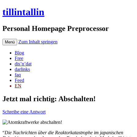
tillintallin
Personal Homepage Preprocessor
Zum Inhalt springen
Menü
Blog
Free
dis’n’dat
darlinks
faq
Feed
EN
Jetzt mal richtig: Abschalten!
Schreibe eine Antwort
“
Die Nachrichten über die Reaktorkatastrophe im japanischen