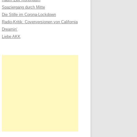
n
Spaziergang durch Mitte
a
Die Stille im Corona-Lockdown
c
Radio-Kritik: Coverversionen von California
h
Dreamin‘
:
Liebe AKK