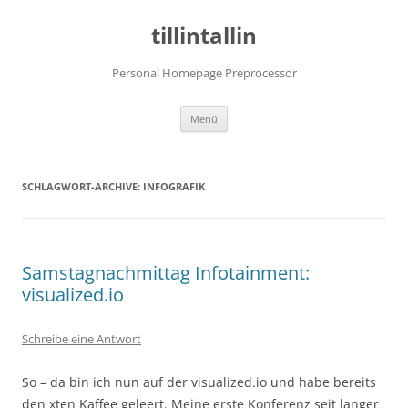
tillintallin
Personal Homepage Preprocessor
Zum
Menü
Inhalt
springen
SCHLAGWORT-ARCHIVE:
INFOGRAFIK
Samstagnachmittag Infotainment:
visualized.io
Schreibe eine Antwort
So – da bin ich nun auf der visualized.io und habe bereits
den xten Kaffee geleert. Meine erste Konferenz seit langer