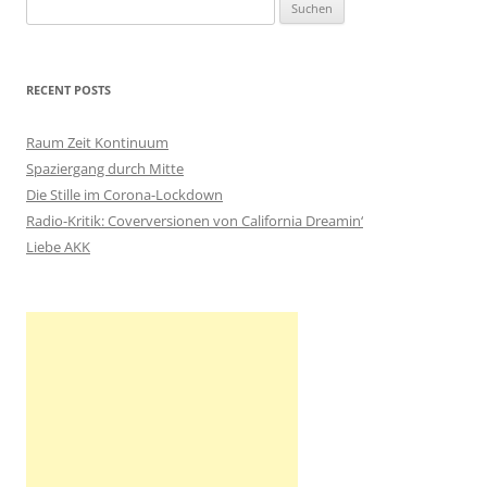
S
u
c
h
RECENT POSTS
e
n
Raum Zeit Kontinuum
n
Spaziergang durch Mitte
a
Die Stille im Corona-Lockdown
c
Radio-Kritik: Coverversionen von California Dreamin‘
h
Liebe AKK
: