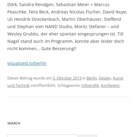
Dörk, Sandra Rendgen, Sebastian Meier + Marcus
Peaschke, Felix Beck, Andreas Nicolas Fischer, David Ikuye,
Uli Hendrik Streckenbach, Martin Oberhäuser, Steffend
und Stephan vom NAND Studio, Moritz Stefaner – und
Wesley Grubbs, der eher spontan eingesprungen ist. Till
Nagel stand auch im Programm, konnte aber leider doch
nicht kommen… Gute Besserung!!
visualized.io/berlin
Dieser Beitrag wurde am
5. Oktober 2013
in
Berlin
,
Design
,
Kunst
und Technik
veröffentlicht. Schlagworte:
Infografik
,
Konferenz
.
SEARCH