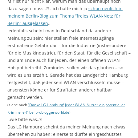
Mir ist nur nicht klar, warum man das überhaupt noch
dazu sagen muss..?! ..ich hatte mich ja
schon neulich in
meinem Berlin-Blog zum Thema “freies WLAN-Netz für
Berlin” ausgelassen
..
Jedenfalls scheint man in Deutschland da anderer
Meinung zu sein: hier stellen freie Internetzugänge
erstmal eine Gefahr dar – für die Industrie (insbesondere
für die Musikindustrie), für den Staat, für die Gesellschaft –
und am Ende auch für jeden, der einen offenen WLAN-
Hotspot betreibt. Zumindest sollen wir das glauben – so
wird es uns erzählt. Gerade hat das Landgericht Hamburg
festgestellt, daß jeder sein WLAN verschlüsseln müsse –
ansonsten könne er für Straftaten anderer haftbar
gemacht werden.
(siehe auch
“Danke LG Hamburg! Jeder WLAN-Nutzer ein potentieller
Krimineller!” bei probloggerworld.de
)
..wie bitte was..?!
Das LG Hamburg scheint da meiner Meinung nach etwas
übersehen zu haben: einerseits dürfte ein ‘geschütztes’