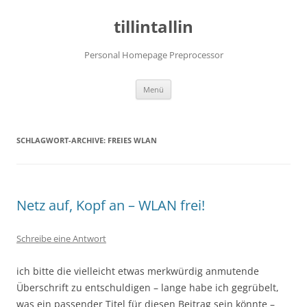
tillintallin
Personal Homepage Preprocessor
Zum
Menü
Inhalt
springen
SCHLAGWORT-ARCHIVE:
FREIES WLAN
Netz auf, Kopf an – WLAN frei!
Schreibe eine Antwort
ich bitte die vielleicht etwas merkwürdig anmutende
Überschrift zu entschuldigen – lange habe ich gegrübelt,
was ein passender Titel für diesen Beitrag sein könnte –