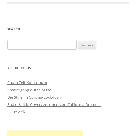
SEARCH
S
u
c
h
RECENT POSTS
e
n
Raum Zeit Kontinuum
n
Spaziergang durch Mitte
a
Die Stille im Corona-Lockdown
c
Radio-Kritik: Coverversionen von California Dreamin‘
h
Liebe AKK
: