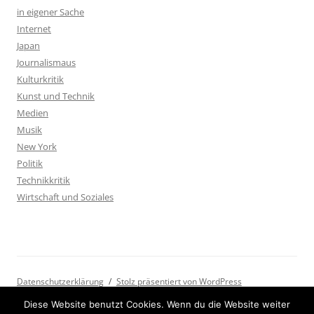
in eigener Sache
Internet
Japan
Journalismaus
Kulturkritik
Kunst und Technik
Medien
Musik
New York
Politik
Technikkritik
Wirtschaft und Soziales
Datenschutzerklärung
Stolz präsentiert von WordPress
Diese Website benutzt Cookies. Wenn du die Website weiter