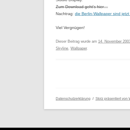
Zum Download geht’s hier…
Nachtrag:
die Berlin-Wallpaper sind jetz
Viel Vergnügen!
Dieser Beitrag wurde am
14. November 200
Skyline
,
Wallpaper
.
Datenschutzerklärung
Stolz präsentiert von