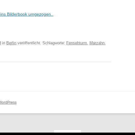
t ins Bilderbook umgezogen..
3
in
Berlin
veröffentlicht. Schlagworte:
Fensehturm
,
Marzahn
,
 WordPress
EN
DE