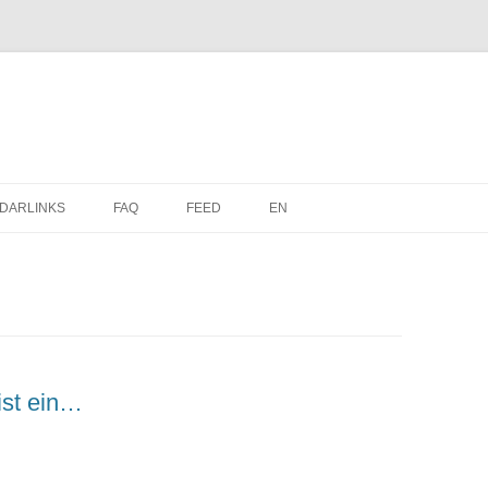
Zum
Inhalt
DARLINKS
FAQ
FEED
EN
springen
ist ein…