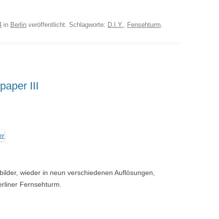
4
in
Berlin
veröffentlicht. Schlagworte:
D.I.Y.
,
Fensehturm
.
aper III
bilder, wieder in neun verschiedenen Auflösungen,
erliner Fernsehturm.