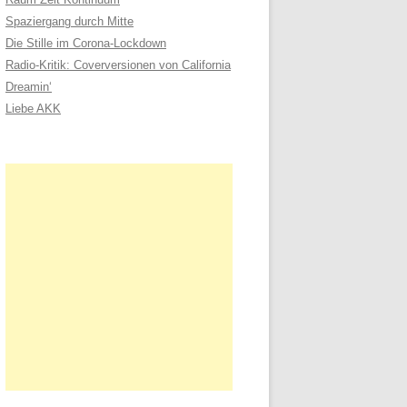
n
Spaziergang durch Mitte
a
Die Stille im Corona-Lockdown
c
Radio-Kritik: Coverversionen von California
h
Dreamin‘
:
Liebe AKK