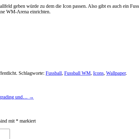
llfeld geben würde zu dem die Icon passen. Also gibt es auch ein Fussb
eine WM-Arena einrichten.
fentlicht. Schlagworte:
Fussball
,
Fussball WM
,
Icons
,
Wallpaper
.
pgrading und…
→
sind mit
*
markiert