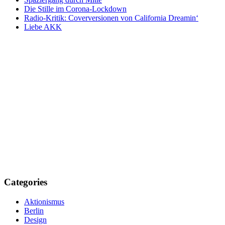
Die Stille im Corona-Lockdown
Radio-Kritik: Coverversionen von California Dreamin‘
Liebe AKK
Categories
Aktionismus
Berlin
Design