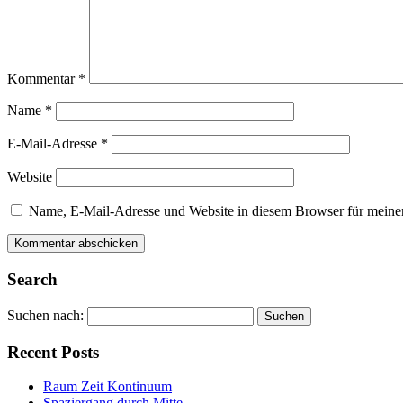
Kommentar
*
Name
*
E-Mail-Adresse
*
Website
Name, E-Mail-Adresse und Website in diesem Browser für meine
Alternative:
Alternative:
Search
Suchen nach:
Recent Posts
Raum Zeit Kontinuum
Spaziergang durch Mitte