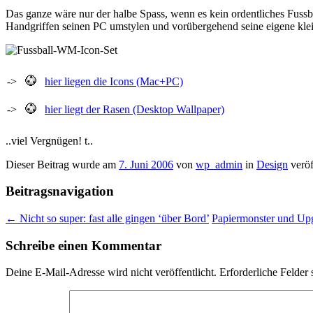
Das ganze wäre nur der halbe Spass, wenn es kein ordentliches Fussba
Handgriffen seinen PC umstylen und vorübergehend seine eigene kl
->
hier liegen die Icons (Mac+PC)
->
hier liegt der Rasen (Desktop Wallpaper)
..viel Vergnügen! t..
Dieser Beitrag wurde am
7. Juni 2006
von
wp_admin
in
Design
veröf
Beitragsnavigation
←
Nicht so super: fast alle gingen ‘über Bord’
Papiermonster und U
Schreibe einen Kommentar
Deine E-Mail-Adresse wird nicht veröffentlicht.
Erforderliche Felder 