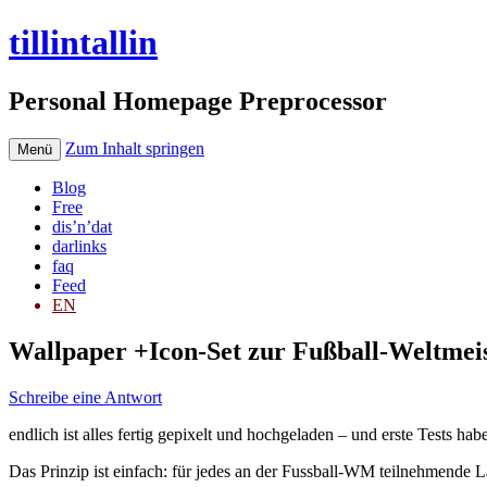
tillintallin
Personal Homepage Preprocessor
Zum Inhalt springen
Menü
Blog
Free
dis’n’dat
darlinks
faq
Feed
EN
Wallpaper +Icon-Set zur Fußball-Weltmeis
Schreibe eine Antwort
endlich ist alles fertig gepixelt und hochgeladen – und erste Tests
Das Prinzip ist einfach: für jedes an der Fussball-WM teilnehmende Lan