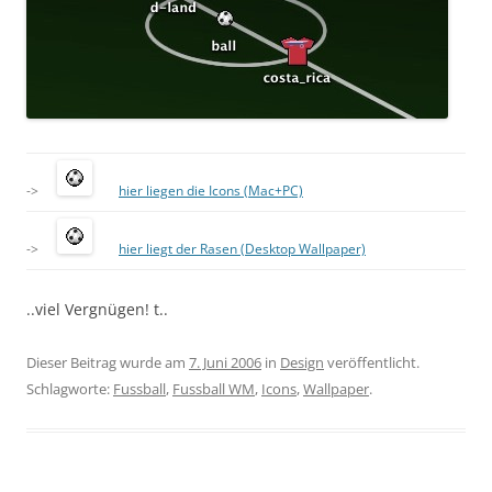
->
hier liegen die Icons (Mac+PC)
->
hier liegt der Rasen (Desktop Wallpaper)
..viel Vergnügen! t..
Dieser Beitrag wurde am
7. Juni 2006
in
Design
veröffentlicht.
Schlagworte:
Fussball
,
Fussball WM
,
Icons
,
Wallpaper
.