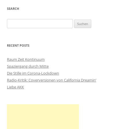
SEARCH
S
u
c
h
RECENT POSTS
e
n
Raum Zeit Kontinuum
n
Spaziergang durch Mitte
a
Die Stille im Corona-Lockdown
c
Radio-Kritik: Coverversionen von California Dreamin‘
h
Liebe AKK
: