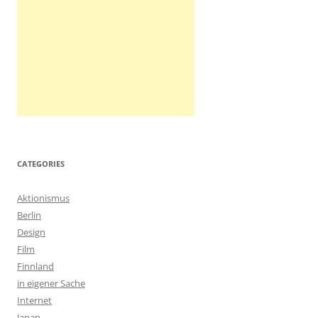
CATEGORIES
Aktionismus
Berlin
Design
Film
Finnland
in eigener Sache
Internet
Japan