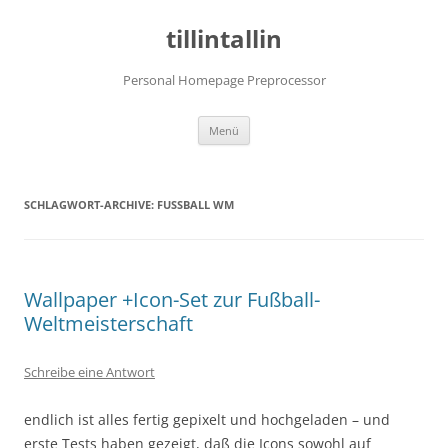
tillintallin
Personal Homepage Preprocessor
Zum
Menü
Inhalt
springen
SCHLAGWORT-ARCHIVE:
FUSSBALL WM
Wallpaper +Icon-Set zur Fußball-
Weltmeisterschaft
Schreibe eine Antwort
endlich ist alles fertig gepixelt und hochgeladen – und
erste Tests haben gezeigt, daß die Icons sowohl auf