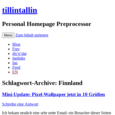
tillintallin
Personal Homepage Preprocessor
Zum Inhalt springen
Menü
Blog
Free
dis’n’dat
darlinks
faq
Feed
EN
Schlagwort-Archive:
Finnland
Mini-Update: Pixel-Wallpaper jetzt in 10 Größen
Schreibe eine Antwort
Ich bekam neulich eine sehr nette Email: ein Besucher dieser Seiten