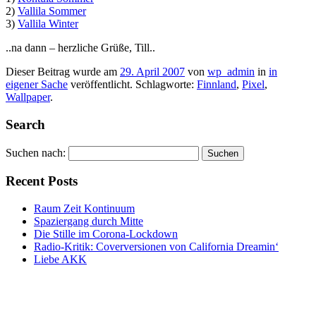
2)
Vallila Sommer
3)
Vallila Winter
..na dann – herzliche Grüße, Till..
Dieser Beitrag wurde am
29. April 2007
von
wp_admin
in
in
eigener Sache
veröffentlicht. Schlagworte:
Finnland
,
Pixel
,
Wallpaper
.
Search
Suchen nach:
Recent Posts
Raum Zeit Kontinuum
Spaziergang durch Mitte
Die Stille im Corona-Lockdown
Radio-Kritik: Coverversionen von California Dreamin‘
Liebe AKK