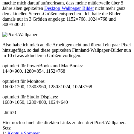
machte mich darauf aufmerksam, dass meine mittlerweile über 5
Jahre alten gepixelten
Desktop-Wallpaper-Bilder
nicht mehr ganz
den aktuellen Screen-Größen entsprechen.. Ich hatte die Bilder
damals nur in 3 Größen angelegt: 1152×768, 1024×768 und
800×600..!!
Also habe ich mich an die Arbeit gemacht und überall ein paar Pixel
hinzugefügt, so daß diese gepixelten Finnland-Wallpaper-Bilder nun
in 10 etwas aktuelleren Größen vorliegen:
optimiert für PowerBooks und MacBooks:
1440×900, 1280×854, 1152×768
optimiert für Monitore:
1600×1200, 1280×960, 1280×1024, 1024×768
optimiert für Studio Displays:
1680×1050, 1280×800, 1024×640
..hurra!
Hier noch schnell die direkten Links zu den drei Pixel-Wallpaper-
Sets:
1)
Kontula Sommer