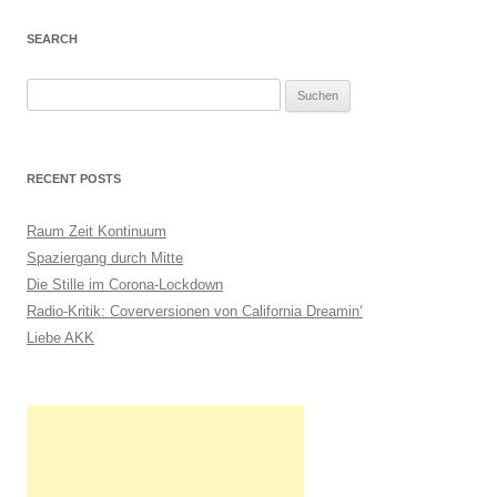
SEARCH
S
u
c
h
RECENT POSTS
e
n
Raum Zeit Kontinuum
n
Spaziergang durch Mitte
a
Die Stille im Corona-Lockdown
c
Radio-Kritik: Coverversionen von California Dreamin‘
h
Liebe AKK
: