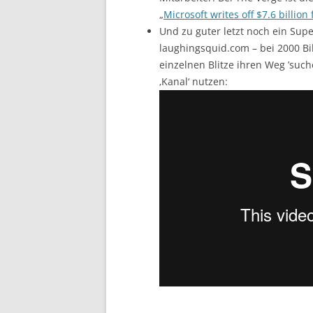
„
Microsoft writes off $7.6 billio
Und zu guter letzt noch ein Sup
laughingsquid.com – bei 2000 Bi
einzelnen Blitze ihren Weg ’suc
‚Kanal‘ nutzen: