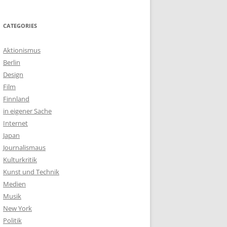
CATEGORIES
Aktionismus
Berlin
Design
Film
Finnland
in eigener Sache
Internet
Japan
Journalismaus
Kulturkritik
Kunst und Technik
Medien
Musik
New York
Politik