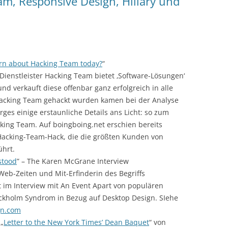
am, Responsive Design, Hillary und
arn about Hacking Team today?
“
 Dienstleister Hacking Team bietet ‚Software-Lösungen‘
d verkauft diese offenbar ganz erfolgreich in alle
n Hacking Team gehackt wurden kamen bei der Analyse
es einige erstaunliche Details ans Licht: so zum
cking Team. Auf boingboing.net erschien bereits
 Hacking-Team-Hack, die die größten Kunden von
ührt.
stood
” – The Karen McGrane Interview
eb-Zeiten und Mit-Erfinderin des Begriffs
 im Interview mit An Event Apart von populären
kholm Syndrom in Bezug auf Desktop Design. SIehe
gn.com
 „
Letter to the New York Times’ Dean Baquet
“ von