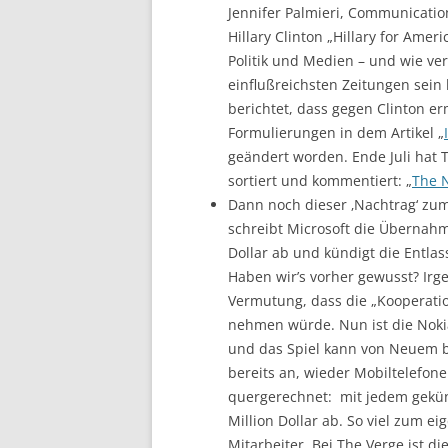
Jennifer Palmieri, Communicatio
Hillary Clinton „Hillary for Amer
Politik und Medien – und wie ver
einflußreichsten Zeitungen sein
berichtet, dass gegen Clinton e
Formulierungen in dem Artikel „
geändert worden. Ende Juli hat T
sortiert und kommentiert: „
The N
Dann noch dieser ‚Nachtrag‘ zum
schreibt Microsoft die Übernahm
Dollar ab und kündigt die Entla
Haben wir’s vorher gewusst? Irg
Vermutung, dass die „Kooperatio
nehmen würde. Nun ist die Noki
und das Spiel kann von Neuem b
bereits an, wieder Mobiltelefon
quergerechnet: mit jedem gekün
Million Dollar ab. So viel zum e
Mitarbeiter. Bei The Verge ist 