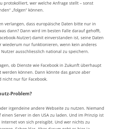
 protokolliert, wer welche Anfrage stellt – sonst
nden“ „folgen“ können.
n verlangen, dass europäische Daten bitte nur in
as dann? Dann wird im besten Falle darauf gehofft,
 Facebook-Nutzer) damit einverstanden ist, seine Daten
er wiederum nur funktionieren, wenn kein anderes
 Nutzer ausschliesslich national zu speichern.
ragen, ob Dienste wie Facebook in Zukunft überhaupt
ht werden können. Dann könnte das ganze aber
 nicht nur für Facebook.
chutz-Problem?
der irgendeine andere Webseite zu nutzen. Niemand
 einen Server in den USA zu laden. Und im Prinzip ist
 Internet von sich preisgibt. Und wer nichts zu
bergen. Schon klar. Aber darum geht es hier ja