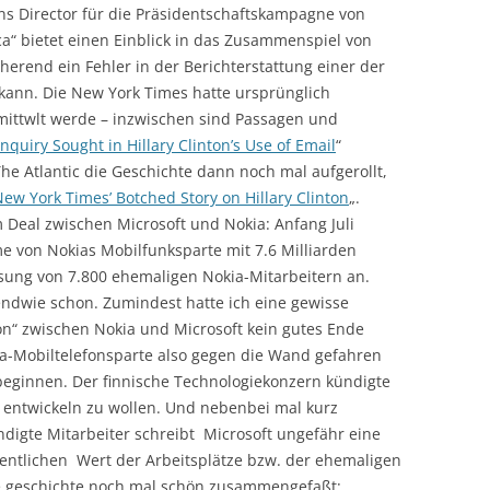
ns Director für die Präsidentschaftskampagne von
ica“ bietet einen Einblick in das Zusammenspiel von
herend ein Fehler in der Berichterstattung einer der
 kann. Die New York Times hatte ursprünglich
rmittwlt werde – inzwischen sind Passagen und
Inquiry Sought in Hillary Clinton’s Use of Email
“
he Atlantic die Geschichte dann noch mal aufgerollt,
ew York Times’ Botched Story on Hillary Clinton
„.
 Deal zwischen Microsoft und Nokia: Anfang Juli
e von Nokias Mobilfunksparte mit 7.6 Milliarden
ssung von 7.800 ehemaligen Nokia-Mitarbeitern an.
endwie schon. Zumindest hatte ich eine gewisse
n“ zwischen Nokia und Microsoft kein gutes Ende
a-Mobiltelefonsparte also gegen die Wand gefahren
eginnen. Der finnische Technologiekonzern kündigte
e entwickeln zu wollen. Und nebenbei mal kurz
digte Mitarbeiter schreibt Microsoft ungefähr eine
igentlichen Wert der Arbeitsplätze bzw. der ehemaligen
die geschichte noch mal schön zusammengefaßt: