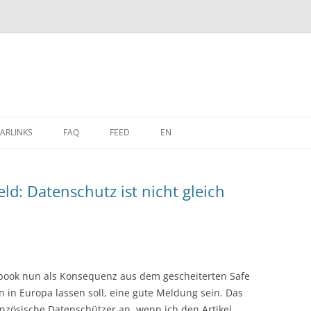
Zum
Inhalt
ARLINKS
FAQ
FEED
EN
springen
eld: Datenschutz ist nicht gleich
ebook nun als Konsequenz aus dem gescheiterten Safe
in Europa lassen soll, eine gute Meldung sein. Das
nzösische Datenschützer an, wenn ich den Artikel