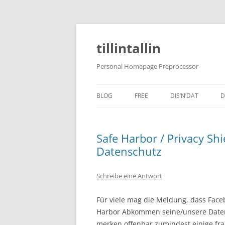
tillintallin
Personal Homepage Preprocessor
BLOG
FREE
DIS’N’DAT
D
Safe Harbor / Privacy Shi
Datenschutz
Schreibe eine Antwort
Für viele mag die Meldung, dass Fac
Harbor Abkommen seine/unsere Daten 
merken offenbar zumindest einige fra