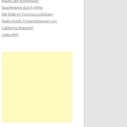
Raum Zeit Kontinuum
n
Spaziergang durch Mitte
a
Die Stille im Corona-Lockdown
c
Radio-Kritik: Coverversionen von
h
California Dreamin‘
:
Liebe AKK