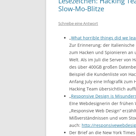
Lesezeichen: Hacking Te
Slow-Mo-Blitze
Schreibe eine Antwort
„
What horrible things did we le
Zur Erinnerung: der Italienische
zum Hacken und Spionieren an un
Welt. Als im Juli die Server vo
des über 400GB großen Datenberg
Beispiel die Kundenliste von Ha
Anfang July eine Infografik zum
Hacking Team übersichtlich auff
„
Responsive Design is Misunder
EIne Webdesignerin der frühen W
„Responsive Web Design“ erzählt
Mißverständnissen und vom Stoc
auch:
http://responsivewebdesi
Der Brief an die New York Times