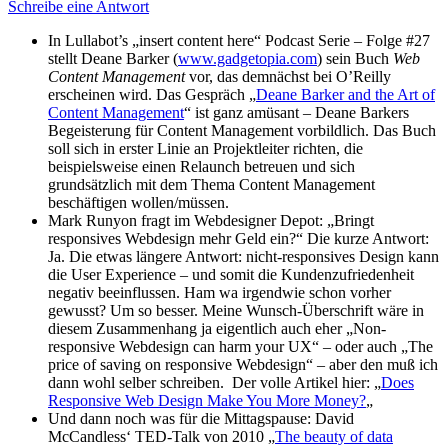
Schreibe eine Antwort
In Lullabot’s „insert content here“ Podcast Serie – Folge #27
stellt Deane Barker (
www.gadgetopia.com
) sein Buch
Web
Content Management
vor, das demnächst bei O’Reilly
erscheinen wird. Das Gespräch „
Deane Barker and the Art of
Content Management
“ ist ganz amüsant – Deane Barkers
Begeisterung für Content Management vorbildlich. Das Buch
soll sich in erster Linie an Projektleiter richten, die
beispielsweise einen Relaunch betreuen und sich
grundsätzlich mit dem Thema Content Management
beschäftigen wollen/müssen.
Mark Runyon fragt im Webdesigner Depot: „Bringt
responsives Webdesign mehr Geld ein?“ Die kurze Antwort:
Ja. Die etwas längere Antwort: nicht-responsives Design kann
die User Experience – und somit die Kundenzufriedenheit
negativ beeinflussen. Ham wa irgendwie schon vorher
gewusst? Um so besser. Meine Wunsch-Überschrift wäre in
diesem Zusammenhang ja eigentlich auch eher „Non-
responsive Webdesign can harm your UX“ – oder auch „The
price of saving on responsive Webdesign“ – aber den muß ich
dann wohl selber schreiben. Der volle Artikel hier: „
Does
Responsive Web Design Make You More Money?
„
Und dann noch was für die Mittagspause: David
McCandless‘ TED-Talk von 2010 „
The beauty of data