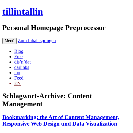
tillintallin
Personal Homepage Preprocessor
Zum Inhalt springen
Menü
Blog
Free
dis’n’dat
darlinks
faq
Feed
EN
Schlagwort-Archive:
Content
Management
Bookmarking: the Art of Content Management,
Responsive Web Design und Data Visualization