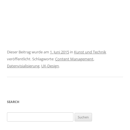
Dieser Beitrag wurde am
1. Juni 2015
in
Kunst und Technik
veröffentlicht. Schlagworte:
Content Management
,
Datenvisialisierung
,
UX-Design
.
SEARCH
S
u
c