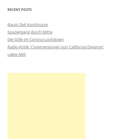
h
RECENT POSTS
e
n
Raum Zeit Kontinuum
n
Spaziergang durch Mitte
a
Die Stille im Corona-Lockdown
c
Radio-Kritik: Coverversionen von California Dreamin‘
h
Liebe AKK
: