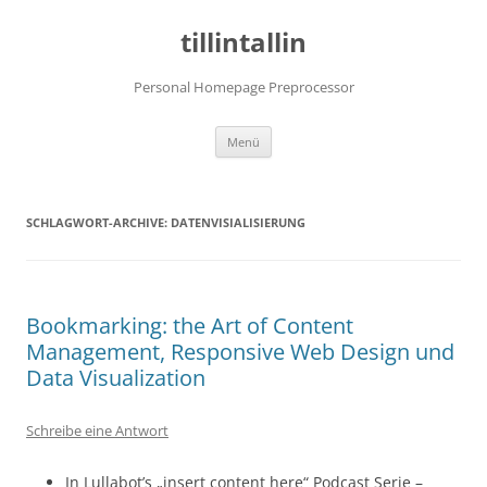
tillintallin
Personal Homepage Preprocessor
Zum
Menü
Inhalt
springen
SCHLAGWORT-ARCHIVE:
DATENVISIALISIERUNG
Bookmarking: the Art of Content
Management, Responsive Web Design und
Data Visualization
Schreibe eine Antwort
In Lullabot’s „insert content here“ Podcast Serie –