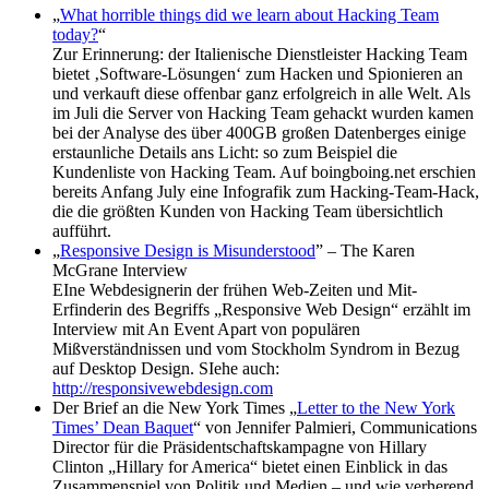
„
What horrible things did we learn about Hacking Team
today?
“
Zur Erinnerung: der Italienische Dienstleister Hacking Team
bietet ‚Software-Lösungen‘ zum Hacken und Spionieren an
und verkauft diese offenbar ganz erfolgreich in alle Welt. Als
im Juli die Server von Hacking Team gehackt wurden kamen
bei der Analyse des über 400GB großen Datenberges einige
erstaunliche Details ans Licht: so zum Beispiel die
Kundenliste von Hacking Team. Auf boingboing.net erschien
bereits Anfang July eine Infografik zum Hacking-Team-Hack,
die die größten Kunden von Hacking Team übersichtlich
aufführt.
„
Responsive Design is Misunderstood
” – The Karen
McGrane Interview
EIne Webdesignerin der frühen Web-Zeiten und Mit-
Erfinderin des Begriffs „Responsive Web Design“ erzählt im
Interview mit An Event Apart von populären
Mißverständnissen und vom Stockholm Syndrom in Bezug
auf Desktop Design. SIehe auch:
http://responsivewebdesign.com
Der Brief an die New York Times „
Letter to the New York
Times’ Dean Baquet
“ von Jennifer Palmieri, Communications
Director für die Präsidentschaftskampagne von Hillary
Clinton „Hillary for America“ bietet einen Einblick in das
Zusammenspiel von Politik und Medien – und wie verherend