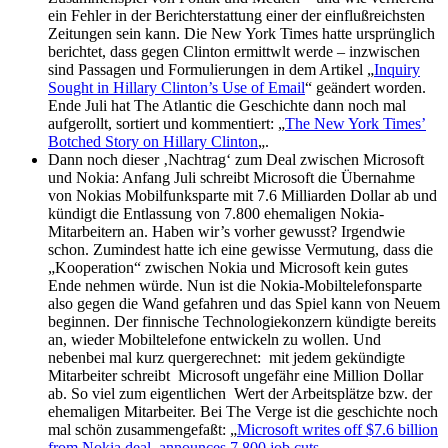
ein Fehler in der Berichterstattung einer der einflußreichsten
Zeitungen sein kann. Die New York Times hatte ursprünglich
berichtet, dass gegen Clinton ermittwlt werde – inzwischen
sind Passagen und Formulierungen in dem Artikel „
Inquiry
Sought in Hillary Clinton’s Use of Email
“ geändert worden.
Ende Juli hat The Atlantic die Geschichte dann noch mal
aufgerollt, sortiert und kommentiert: „
The New York Times’
Botched Story on Hillary Clinton
„.
Dann noch dieser ‚Nachtrag‘ zum Deal zwischen Microsoft
und Nokia: Anfang Juli schreibt Microsoft die Übernahme
von Nokias Mobilfunksparte mit 7.6 Milliarden Dollar ab und
kündigt die Entlassung von 7.800 ehemaligen Nokia-
Mitarbeitern an. Haben wir’s vorher gewusst? Irgendwie
schon. Zumindest hatte ich eine gewisse Vermutung, dass die
„Kooperation“ zwischen Nokia und Microsoft kein gutes
Ende nehmen würde. Nun ist die Nokia-Mobiltelefonsparte
also gegen die Wand gefahren und das Spiel kann von Neuem
beginnen. Der finnische Technologiekonzern kündigte bereits
an, wieder Mobiltelefone entwickeln zu wollen. Und
nebenbei mal kurz quergerechnet: mit jedem gekündigte
Mitarbeiter schreibt Microsoft ungefähr eine Million Dollar
ab. So viel zum eigentlichen Wert der Arbeitsplätze bzw. der
ehemaligen Mitarbeiter. Bei The Verge ist die geschichte noch
mal schön zusammengefaßt: „
Microsoft writes off $7.6 billion
from Nokia deal, announces 7,800 job cuts
„.