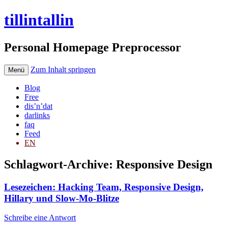
tillintallin
Personal Homepage Preprocessor
Zum Inhalt springen
Menü
Blog
Free
dis’n’dat
darlinks
faq
Feed
EN
Schlagwort-Archive:
Responsive Design
Lesezeichen: Hacking Team, Responsive Design,
Hillary und Slow-Mo-Blitze
Schreibe eine Antwort