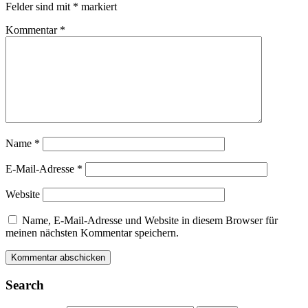
Felder sind mit
*
markiert
Kommentar
*
Name
*
E-Mail-Adresse
*
Website
Name, E-Mail-Adresse und Website in diesem Browser für
meinen nächsten Kommentar speichern.
Alternative:
Alternative:
Search