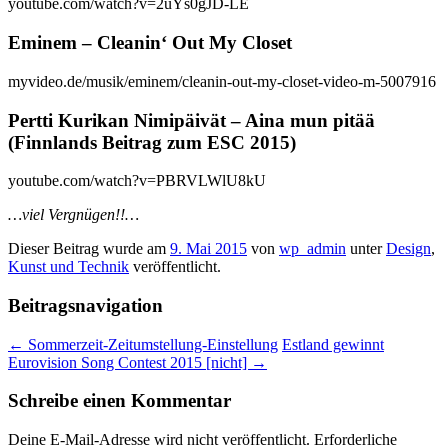
youtube.com/watch?v=2uYs0gJD-LE
Eminem – Cleanin‘ Out My Closet
myvideo.de/musik/eminem/cleanin-out-my-closet-video-m-5007916
Pertti Kurikan Nimipäivät – Aina mun pitää
(Finnlands Beitrag zum ESC 2015)
youtube.com/watch?v=PBRVLWlU8kU
…viel Vergnügen!!…
Dieser Beitrag wurde am
9. Mai 2015
von
wp_admin
unter
Design
,
Kunst und Technik
veröffentlicht.
Beitragsnavigation
←
Sommerzeit-Zeitumstellung-Einstellung
Estland gewinnt
Eurovision Song Contest 2015 [nicht]
→
Schreibe einen Kommentar
Deine E-Mail-Adresse wird nicht veröffentlicht.
Erforderliche