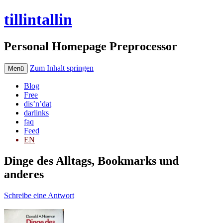
tillintallin
Personal Homepage Preprocessor
Zum Inhalt springen
Menü
Blog
Free
dis’n’dat
darlinks
faq
Feed
EN
Dinge des Alltags, Bookmarks und
anderes
Schreibe eine Antwort