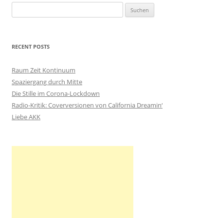
S
u
c
h
RECENT POSTS
e
n
Raum Zeit Kontinuum
n
Spaziergang durch Mitte
a
Die Stille im Corona-Lockdown
c
Radio-Kritik: Coverversionen von California Dreamin‘
h
Liebe AKK
: