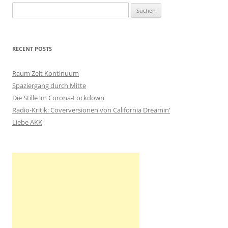
S
u
c
h
RECENT POSTS
e
n
Raum Zeit Kontinuum
n
Spaziergang durch Mitte
a
Die Stille im Corona-Lockdown
c
Radio-Kritik: Coverversionen von California Dreamin‘
h
Liebe AKK
: