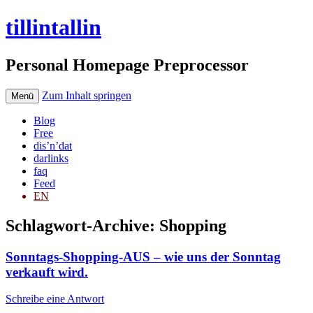
tillintallin
Personal Homepage Preprocessor
Zum Inhalt springen
Menü
Blog
Free
dis’n’dat
darlinks
faq
Feed
EN
Schlagwort-Archive:
Shopping
Sonntags-Shopping-AUS – wie uns der Sonntag
verkauft wird.
Schreibe eine Antwort