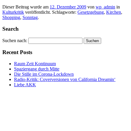
Dieser Beitrag wurde am
12. Dezember 2009
von
wp_admin
in
Kulturkritik
veröffentlicht. Schlagworte:
Gesetzgebung
,
Kirchen
,
Shopping
,
Sonntag
.
Search
Suchen nach:
Recent Posts
Raum Zeit Kontinuum
Spaziergang durch Mitte
Die Stille im Corona-Lockdown
Radio-Kritik: Coverversionen von California Dreamin‘
Liebe AKK