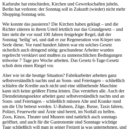
Karlsruhe hat entschieden, Kirchen und Gewerkschaften jubeln,
Berlin hat verloren: der Sonntag soll in Zukunft (wieder) nicht mehr
Shopping-Sonntag sein.
Wie konnte das passieren? Die Kirchen haben geklagt – und die
Richter zitieren in ihrem Urteil letztlich nur das Grundgesetz – und
hier steht die vor rund 100 Jahren festgelegte Regel, daß der
Sonntag ‘heilig’ sei, und daß er zur Regeneration von Körper uns
Seele diene. Vor rund hundert Jahren war ein solches Gesetz
sicherlich auch dringend nötig: geschundene Arbeiter wurden
regelrecht versklavt und mußten zu unmenschlichen Bedingungen
teilweise 7 Tage pro Woche arbeiten. Das Gesetz 6-Tage-Gesetz
schob dem einen Riegel vor.
Aber wie ist die heutige Situation? Fabrikarbeiter arbeiten ganz
selbstverständlich nachts und an Sonn- und Feiertagen – schließlich
schlafen die Kredite auch nicht und eine stillstehende Maschine
kann sich keine größere Firma leisten. Das verstehen alle. Auch der
Dienstleistungssektor arbeitet ganz selbstverständlich nachts und an
Sonn- und Feiertagen – schließlich müssen Alte und Kranke rund
um die Uhr betreut werden. U-Bahnen, Züge, Busse, Taxis fahren,
Polizei, Feuerwehr und Ärzte sind bereit, im Notfall zu helfen.
Zoos, Kinos, Theater und Museen sind natürlich auch sonntags
geöffnet, und auch für die Gastronomie sind Sonntage wichtige
Tage schließlich will man in seiner Freizeit ja was unternehmen, und