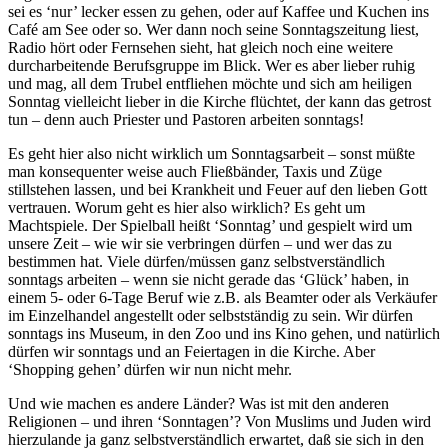
sei es ‘nur’ lecker essen zu gehen, oder auf Kaffee und Kuchen ins
Café am See oder so. Wer dann noch seine Sonntagszeitung liest,
Radio hört oder Fernsehen sieht, hat gleich noch eine weitere
durcharbeitende Berufsgruppe im Blick. Wer es aber lieber ruhig
und mag, all dem Trubel entfliehen möchte und sich am heiligen
Sonntag vielleicht lieber in die Kirche flüchtet, der kann das getrost
tun – denn auch Priester und Pastoren arbeiten sonntags!
Es geht hier also nicht wirklich um Sonntagsarbeit – sonst müßte
man konsequenter weise auch Fließbänder, Taxis und Züge
stillstehen lassen, und bei Krankheit und Feuer auf den lieben Gott
vertrauen. Worum geht es hier also wirklich? Es geht um
Machtspiele. Der Spielball heißt ‘Sonntag’ und gespielt wird um
unsere Zeit – wie wir sie verbringen dürfen – und wer das zu
bestimmen hat. Viele dürfen/müssen ganz selbstverständlich
sonntags arbeiten – wenn sie nicht gerade das ‘Glück’ haben, in
einem 5- oder 6-Tage Beruf wie z.B. als Beamter oder als Verkäufer
im Einzelhandel angestellt oder selbstständig zu sein. Wir dürfen
sonntags ins Museum, in den Zoo und ins Kino gehen, und natürlich
dürfen wir sonntags und an Feiertagen in die Kirche. Aber
‘Shopping gehen’ dürfen wir nun nicht mehr.
Und wie machen es andere Länder? Was ist mit den anderen
Religionen – und ihren ‘Sonntagen’? Von Muslims und Juden wird
hierzulande ja ganz selbstverständlich erwartet, daß sie sich in den