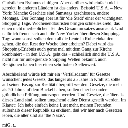
Christlichen Rythmus einfügen. Aber darüber wird einfach nicht
geredet. In anderen Ländern ist das anders. Beispiel U.S.A. – New
York: Manche Geschäte sind Samstags geschlossen, andere
Montags. Der Sonntag aber ist für ‘die Stadt’ einer der wichtigsten
Shopping-Tage. Wochenendtouristen bringen schnelles Geld, das
einen nicht unerheblichen Teil des Gesamtumsatzes ausmacht. Und
natürlich freuen sich auch die New Yorker über diesen Shopping-
Tag: wann sonst sollten denn all die Leute in Ruhe einkaufen
gehen, die den Rest der Woche über arbeiten? Dabei wird das
Shopping-Erlebnis auch gerne mal mit dem Gang zur Kirche
kombiniert – in den U.S.A. geht das – schließlich sind die U.S.A.
nicht nur für unbegrenzte Shopping-Welten bekannt, auch
Religionen haben hier einen sehr hohen Stellenwert.
Abschließend würde ich mir ein ‘Verfallsdatum’ für Gesetze
wünschen: jedes Gesetz, das länger als 25 Jahre in Kraft ist, sollte
auf seinen Bezug zur Realität überprüft werden. Gesetze, die mehr
als 50 Jahre auf dem Buckel haben, sollten einer besonders
gründlichen Prüfung unterzogen werden. Und Gesetze, die älter als
dieses Land sind, sollten umgehend außer Dienst gestellt werden. Im
Klartet: Ich habe einfach keine Lust mehr, meinen Freunden
außerhalb dieser Republik zu erklären, daß wir hier nach Gesetzen
leben, die älter sind als ‘the Nazis’.
mfG,
t..