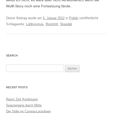
weiss ich nicht, es wäre aber nicht verwunderlich wenn die
Wullf-Story noch eine Fortsetzung fände..
Dieser Beitrag wurde am
5. Januar 2012
in
Politik
veröffentlicht.
Schlagworte:
Lobbyismus
,
Rücktritt
,
Skandal
.
SEARCH
S
u
c
h
RECENT POSTS
e
n
Raum Zeit Kontinuum
n
Spaziergang durch Mitte
a
Die Stille im Corona-Lockdown