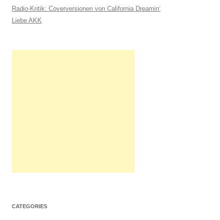
c
Radio-Kritik: Coverversionen von California Dreamin‘
h
Liebe AKK
:
CATEGORIES