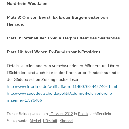
Nordrhein-Westfalen
Platz 8: Ole von Beust, Ex-Erster Bürgermeister von
Hamburg
Platz 9: Peter Müller, Ex-Ministerpräsident des Saarlandes
Platz 10: Axel Weber, Ex-Bundesbank-Präsident
Details zu allen anderen verschwundenen Männern und ihren
Rücktritten sind auch hier in der Frankfurter Rundschau und in
der Süddeutschen Zeitung nachzulesen:
http://www.fr-online.de/wulff-affaere,11460760,4427404.html
http://www.sueddeutsche.de/politik/cdu-merkels-verlorene-
maenner-1.976486
Dieser Beitrag wurde am
17. März 2012
in
Politik
veröffentlicht.
Schlagworte:
Merkel
,
Rücktritt
,
Skandal
.