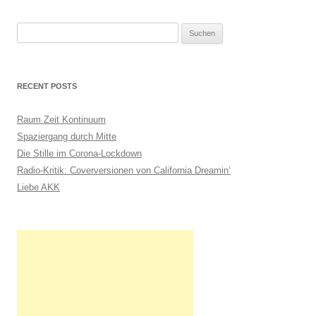
S
u
c
h
RECENT POSTS
e
n
Raum Zeit Kontinuum
n
Spaziergang durch Mitte
a
Die Stille im Corona-Lockdown
c
Radio-Kritik: Coverversionen von California Dreamin‘
h
Liebe AKK
: