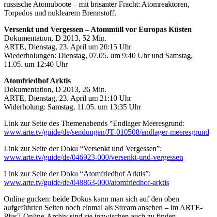
russische Atomuboote – mit brisanter Fracht: Atomreaktoren,
Torpedos und nuklearem Brennstoff.
Versenkt und Vergessen – Atommüll vor Europas Küsten
Dokumentation, D 2013, 52 Min.
ARTE, Dienstag, 23. April um 20:15 Uhr
Wiederholungen: Dienstag, 07.05. um 9:40 Uhr und Samstag,
11.05. um 12:40 Uhr
Atomfriedhof Arktis
Dokumentation, D 2013, 26 Min.
ARTE, Dienstag, 23. April um 21:10 Uhr
Widerholung: Samstag, 11.05. um 13:35 Uhr
Link zur Seite des Themenabends “Endlager Meeresgrund:
www.arte.tv/guide/de/sendungen/JT-010508/endlager-meeresgrund
Link zur Seite der Doku “Versenkt und Vergessen”:
www.arte.tv/guide/de/046923-000/versenkt-und-vergessen
Link zur Seite der Doku “Atomfriedhof Arktis”:
www.arte.tv/guide/de/048863-000/atomfriedhof-arktis
Online gucken: beide Dokus kann man sich auf den oben
aufgeführten Seiten noch einmal als Stream ansehen – im ARTE-
Plus7-Online-Archiv sind sie inzwischen auch zu finden.