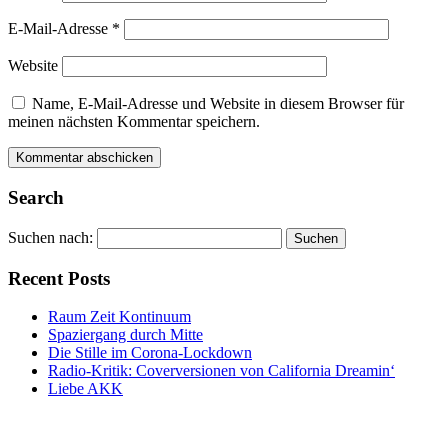
E-Mail-Adresse
*
Website
Name, E-Mail-Adresse und Website in diesem Browser für
meinen nächsten Kommentar speichern.
Alternative:
Alternative:
Search
Suchen nach:
Recent Posts
Raum Zeit Kontinuum
Spaziergang durch Mitte
Die Stille im Corona-Lockdown
Radio-Kritik: Coverversionen von California Dreamin‘
Liebe AKK