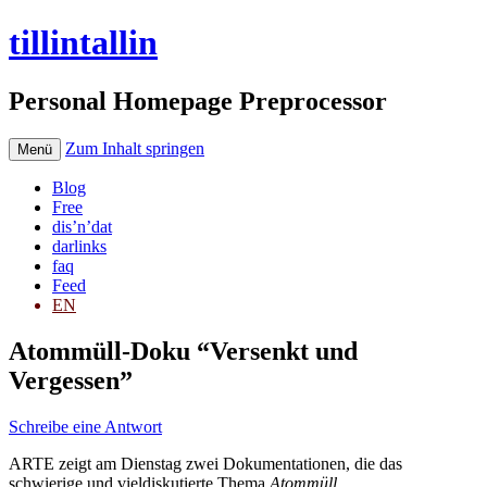
tillintallin
Personal Homepage Preprocessor
Zum Inhalt springen
Menü
Blog
Free
dis’n’dat
darlinks
faq
Feed
EN
Atommüll-Doku “Versenkt und
Vergessen”
Schreibe eine Antwort
ARTE zeigt am Dienstag zwei Dokumentationen, die das
schwierige und vieldiskutierte Thema
Atommüll