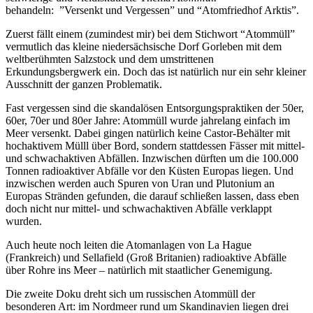
behandeln: ”Versenkt und Vergessen” und “Atomfriedhof Arktis”.
Zuerst fällt einem (zumindest mir) bei dem Stichwort “Atommüll”
vermutlich das kleine niedersächsische Dorf Gorleben mit dem
weltberühmten Salzstock und dem umstrittenen
Erkundungsbergwerk ein. Doch das ist natürlich nur ein sehr kleiner
Ausschnitt der ganzen Problematik.
Fast vergessen sind die skandalösen Entsorgungspraktiken der 50er,
60er, 70er und 80er Jahre: Atommüll wurde jahrelang einfach im
Meer versenkt. Dabei gingen natürlich keine Castor-Behälter mit
hochaktivem Mülll über Bord, sondern stattdessen Fässer mit mittel-
und schwachaktiven Abfällen. Inzwischen dürften um die 100.000
Tonnen radioaktiver Abfälle vor den Küsten Europas liegen. Und
inzwischen werden auch Spuren von Uran und Plutonium an
Europas Stränden gefunden, die darauf schließen lassen, dass eben
doch nicht nur mittel- und schwachaktiven Abfälle verklappt
wurden.
Auch heute noch leiten die Atomanlagen von La Hague
(Frankreich) und Sellafield (Groß Britanien) radioaktive Abfälle
über Rohre ins Meer – natürlich mit staatlicher Genemigung.
Die zweite Doku dreht sich um russischen Atommüll der
besonderen Art: im Nordmeer rund um Skandinavien liegen drei