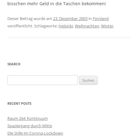
bisschen mehr Geld in die Taschen bekommen!
Dieser Beitrag wurde am
23. Dezember 2003
in
Finnland
veröffentlicht. Schlagworte:
Helsinki
,
Weihnachten
,
Winter
.
SEARCH
S
u
c
h
RECENT POSTS
e
n
Raum Zeit Kontinuum
n
Spaziergang durch Mitte
a
Die Stille im Corona-Lockdown