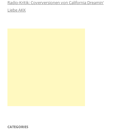
c
Radio-Kritik: Coverversionen von California Dreamin‘
h
Liebe AKK
:
CATEGORIES