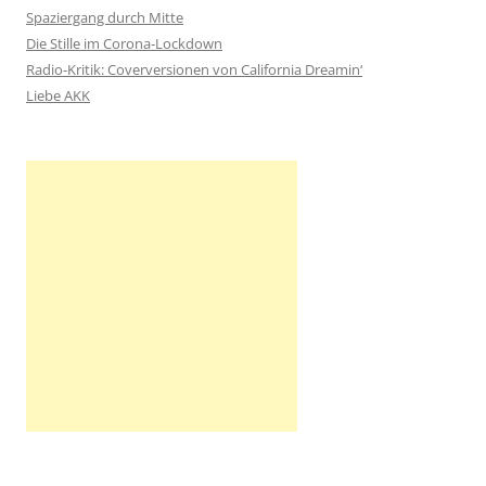
n
Spaziergang durch Mitte
a
Die Stille im Corona-Lockdown
c
Radio-Kritik: Coverversionen von California Dreamin‘
h
Liebe AKK
: