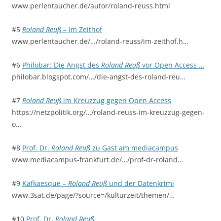
www.perlentaucher.de/autor/roland-reuss.html
#5
Roland Reuß
– Im Zeithof
www.perlentaucher.de/…/roland-reuss/im-zeithof.h…
#6
Philobar: Die Angst des
Roland Reuß
vor Open Access …
philobar.blogspot.com/…/die-angst-des-roland-reu…
#7
Roland Reuß
im Kreuzzug gegen Open Access
https://netzpolitik.org/…/roland-reuss-im-kreuzzug-gegen-
o…
#8
Prof. Dr.
Roland Reuß
zu Gast am mediacampus
www.mediacampus-frankfurt.de/…/prof-dr-roland…
#9
Kafkaesque –
Roland Reuß
und der Datenkrimi
www.3sat.de/page/?source=/kulturzeit/themen/…
#10
Prof. Dr.
Roland Reuß