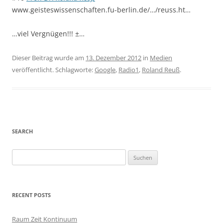
www.geisteswissenschaften.fu-berlin.de/…/reuss.ht…
…viel Vergnügen!!! ±…
Dieser Beitrag wurde am
13. Dezember 2012
in
Medien
veröffentlicht. Schlagworte:
Google
,
Radio1
,
Roland Reuß
.
SEARCH
S
u
c
h
RECENT POSTS
e
n
Raum Zeit Kontinuum