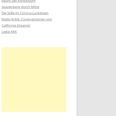
Raum Zeit Kontinuum
n
Spaziergang durch Mitte
a
Die Stille im Corona-Lockdown
c
Radio-Kritik: Coverversionen von
h
California Dreamin‘
:
Liebe AKK