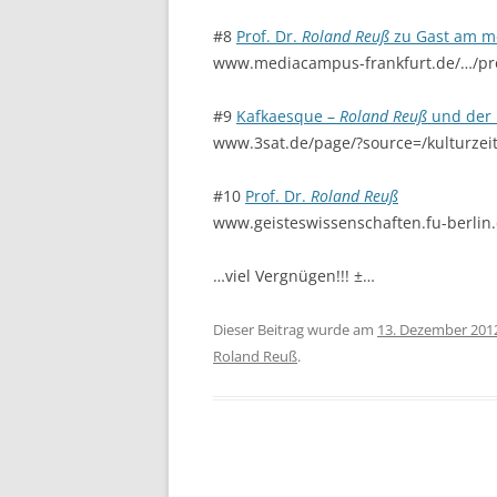
#8
Prof. Dr.
Roland Reuß
zu Gast am 
www.mediacampus-frankfurt.de/…/pr
#9
Kafkaesque –
Roland Reuß
und der 
www.3sat.de/page/?source=/kulturze
#10
Prof. Dr.
Roland Reuß
www.geisteswissenschaften.fu-berlin
…viel Vergnügen!!! ±…
Dieser Beitrag wurde am
13. Dezember 201
Roland Reuß
.