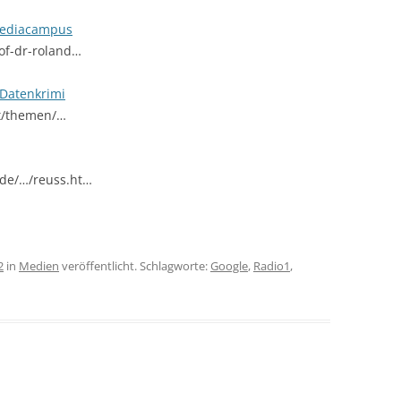
mediacampus
of-dr-roland…
Datenkrimi
it/themen/…
.de/…/reuss.ht…
2
in
Medien
veröffentlicht. Schlagworte:
Google
,
Radio1
,