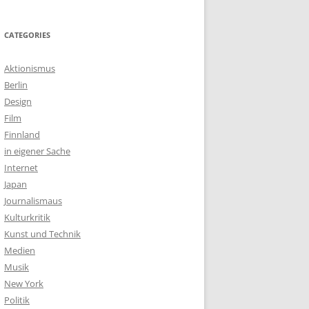
CATEGORIES
Aktionismus
Berlin
Design
Film
Finnland
in eigener Sache
Internet
Japan
Journalismaus
Kulturkritik
Kunst und Technik
Medien
Musik
New York
Politik