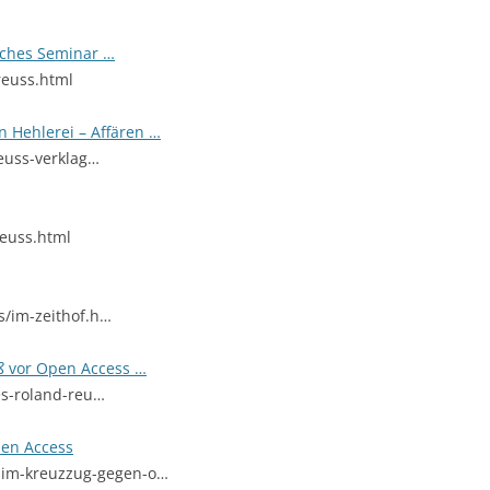
sches Seminar …
reuss.html
 Hehlerei – Affären …
euss-verklag…
euss.html
/im-zeithof.h…
ß
vor Open Access …
es-roland-reu…
en Access
ss-im-kreuzzug-gegen-o…