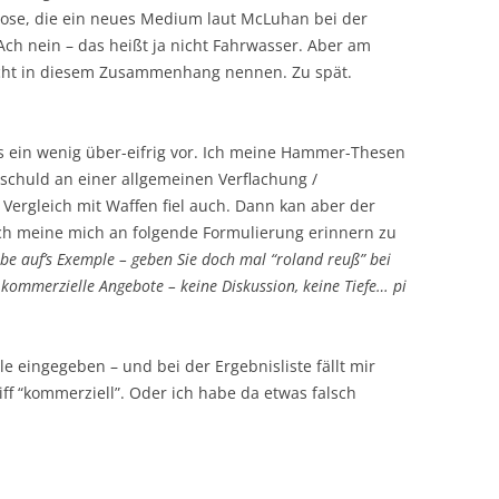
nose, die ein neues Medium laut McLuhan bei der
 Ach nein – das heißt ja nicht Fahrwasser. Aber am
icht in diesem Zusammenhang nennen. Zu spät.
ls ein wenig über-eifrig vor. Ich meine Hammer-Thesen
 schuld an einer allgemeinen Verflachung /
 Vergleich mit Waffen fiel auch. Dann kan aber der
ich meine mich an folgende Formulierung erinnern zu
be auf’s Exemple – geben Sie doch mal “roland reuß” bei
ommerzielle Angebote – keine Diskussion, keine Tiefe… pi
le eingegeben – und bei der Ergebnisliste fällt mir
riff “kommerziell”. Oder ich habe da etwas falsch