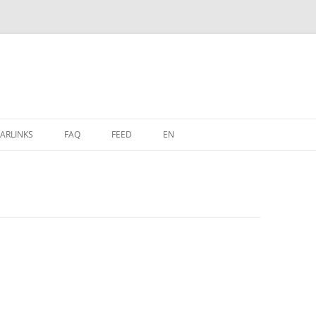
Zum
Inhalt
ARLINKS
FAQ
FEED
EN
springen