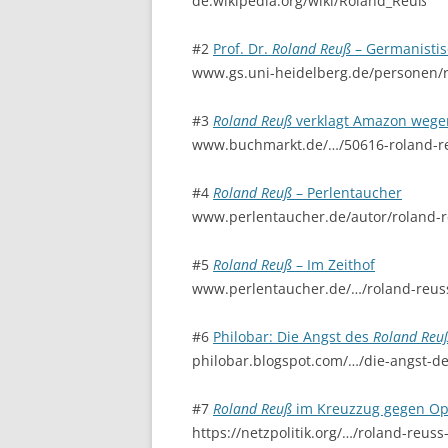
de.wikipedia.org/wiki/Roland_Reuß
#2
Prof. Dr.
Roland Reuß
– Germanisti
www.gs.uni-heidelberg.de/personen/
#3
Roland Reuß
verklagt Amazon wegen
www.buchmarkt.de/…/50616-roland-r
#4
Roland Reuß
– Perlentaucher
www.perlentaucher.de/autor/roland-r
#5
Roland Reuß
– Im Zeithof
www.perlentaucher.de/…/roland-reuss
#6
Philobar: Die Angst des
Roland Reu
philobar.blogspot.com/…/die-angst-d
#7
Roland Reuß
im Kreuzzug gegen Op
https://netzpolitik.org/…/roland-reu