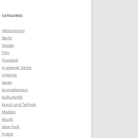
CATEGORIES
Aktionismus
Berlin
Design
Film
Finnland
in eigener Sache
Internet
Japan
Journalismaus
Kulturkritik
Kunst und Technik
Medien
Musik
New York
Politik