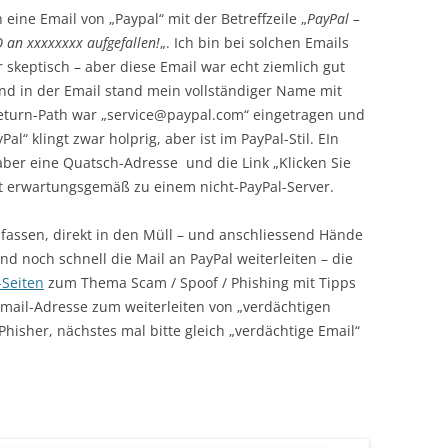
ne Email von „Paypal“ mit der Betreffzeile „
PayPal –
 an xxxxxxxx aufgefallen!
„. Ich bin bei solchen Emails
 skeptisch – aber diese Email war echt ziemlich gut
nd in der Email stand mein vollständiger Name mit
eturn-Path war „service@paypal.com“ eingetragen und
al“ klingt zwar holprig, aber ist im PayPal-Stil. EIn
aber eine Quatsch-Adresse und die Link „Klicken Sie
rt erwartungsgemäß zu einem nicht-PayPal-Server.
nfassen, direkt in den Müll – und anschliessend Hände
d noch schnell die Mail an PayPal weiterleiten – die
-Seiten
zum Thema Scam / Spoof / Phishing mit Tipps
ail-Adresse zum weiterleiten von „verdächtigen
Phisher, nächstes mal bitte gleich „verdächtige Email“