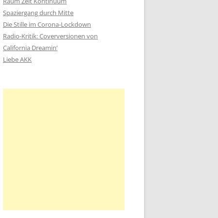
Raum Zeit Kontinuum
n
Spaziergang durch Mitte
a
Die Stille im Corona-Lockdown
c
Radio-Kritik: Coverversionen von
h
California Dreamin‘
:
Liebe AKK