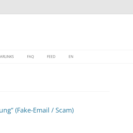
Zum
Inhalt
ARLINKS
FAQ
FEED
EN
springen
ung“ (Fake-Email / Scam)