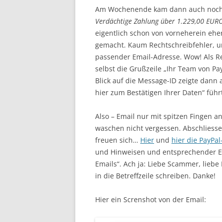
Am Wochenende kam dann auch noch ei
Verdächtige Zahlung über 1.229,00 EURO
eigentlich schon von vorneherein eher
gemacht. Kaum Rechtschreibfehler, u
passender Email-Adresse. Wow! Als R
selbst die Grußzeile „Ihr Team von PayP
Blick auf die Message-ID zeigte dann 
hier zum Bestätigen Ihrer Daten“ füh
Also – Email nur mit spitzen Fingen a
waschen nicht vergessen. Abschliessen
freuen sich…
Hier
und
hier die PayPal
und Hinweisen und entsprechender Em
Emails“. Ach ja: Liebe Scammer, liebe 
in die Betreffzeile schreiben. Danke!
Hier ein Screnshot von der Email: