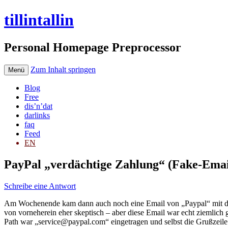
tillintallin
Personal Homepage Preprocessor
Zum Inhalt springen
Menü
Blog
Free
dis’n’dat
darlinks
faq
Feed
EN
PayPal „verdächtige Zahlung“ (Fake-Emai
Schreibe eine Antwort
Am Wochenende kam dann auch noch eine Email von „Paypal“ mit der
von vorneherein eher skeptisch – aber diese Email war echt ziemlic
Path war „service@paypal.com“ eingetragen und selbst die Grußzeile 