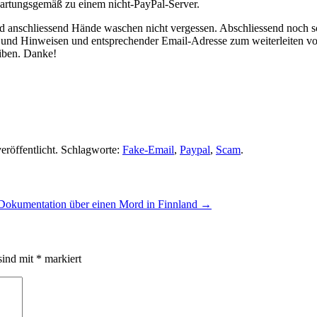
wartungsgemäß zu einem nicht-PayPal-Server.
und anschliessend Hände waschen nicht vergessen. Abschliessend noch s
und Hinweisen und entsprechender Email-Adresse zum weiterleiten von
eiben. Danke!
eröffentlicht. Schlagworte:
Fake-Email
,
Paypal
,
Scam
.
Dokumentation über einen Mord in Finnland
→
sind mit
*
markiert