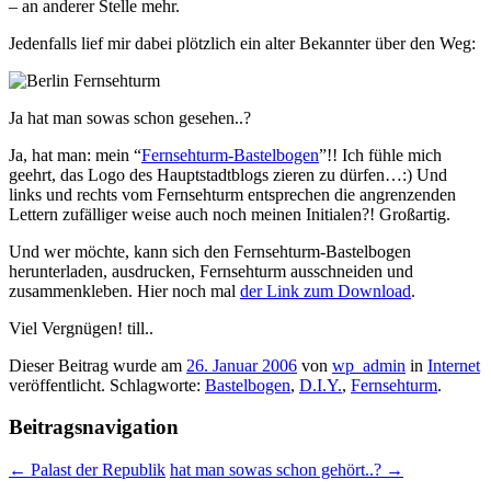
– an anderer Stelle mehr.
Jedenfalls lief mir dabei plötzlich ein alter Bekannter über den Weg:
Ja hat man sowas schon gesehen..?
Ja, hat man: mein “
Fernsehturm-Bastelbogen
”!! Ich fühle mich
geehrt, das Logo des Hauptstadtblogs zieren zu dürfen…:) Und
links und rechts vom Fernsehturm entsprechen die angrenzenden
Lettern zufälliger weise auch noch meinen Initialen?! Großartig.
Und wer möchte, kann sich den Fernsehturm-Bastelbogen
herunterladen, ausdrucken, Fernsehturm ausschneiden und
zusammenkleben. Hier noch mal
der Link zum Download
.
Viel Vergnügen! till..
Dieser Beitrag wurde am
26. Januar 2006
von
wp_admin
in
Internet
veröffentlicht. Schlagworte:
Bastelbogen
,
D.I.Y.
,
Fernsehturm
.
Beitragsnavigation
←
Palast der Republik
hat man sowas schon gehört..?
→