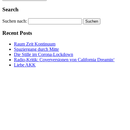
Alternative:
Alternative:
Search
Suchen nach:
Recent Posts
Raum Zeit Kontinuum
Spaziergang durch Mitte
Die Stille im Corona-Lockdown
Radio-Kritik: Coverversionen von California Dreamin‘
Liebe AKK