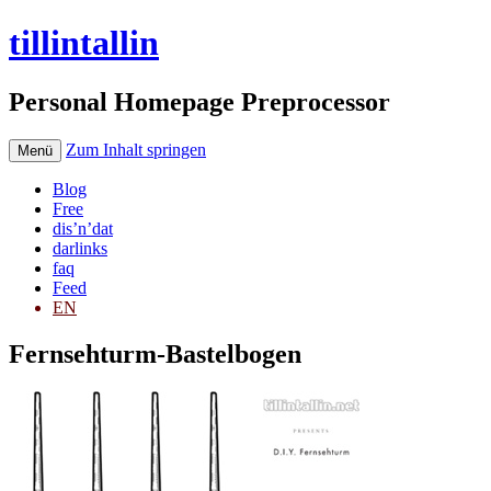
tillintallin
Personal Homepage Preprocessor
Zum Inhalt springen
Menü
Blog
Free
dis’n’dat
darlinks
faq
Feed
EN
Fernsehturm-Bastelbogen