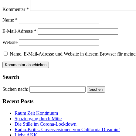
Kommentar
*
Name
*
E-Mail-Adresse
*
Website
Name, E-Mail-Adresse und Website in diesem Browser für meine
Alternative:
Alternative:
Search
Suchen nach:
Recent Posts
Raum Zeit Kontinuum
Spaziergang durch Mitte
Die Stille im Corona-Lockdown
Radio-Kritik: Coverversionen von California Dreamin‘
Liebe AKK