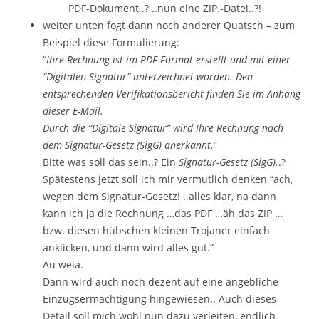
PDF-Dokument..? ..nun eine ZIP.-Datei..?!
weiter unten fogt dann noch anderer Quatsch – zum
Beispiel diese Formulierung:
“
Ihre Rechnung ist im PDF-Format erstellt und mit einer
“Digitalen Signatur” unterzeichnet worden. Den
entsprechenden Verifikationsbericht finden Sie im Anhang
dieser E-Mail.
Durch die “Digitale Signatur” wird Ihre Rechnung nach
dem Signatur-Gesetz (SigG) anerkannt.
”
Bitte was soll das sein..? Ein
Signatur-Gesetz (SigG).
.?
Spätestens jetzt soll ich mir vermutlich denken “ach,
wegen dem Signatur-Gesetz! ..alles klar, na dann
kann ich ja die Rechnung …das PDF …äh das ZIP …
bzw. diesen hübschen kleinen Trojaner einfach
anklicken, und dann wird alles gut.”
Au weia.
Dann wird auch noch dezent auf eine angebliche
Einzugsermächtigung hingewiesen.. Auch dieses
Detail soll mich wohl nun dazu verleiten, endlich