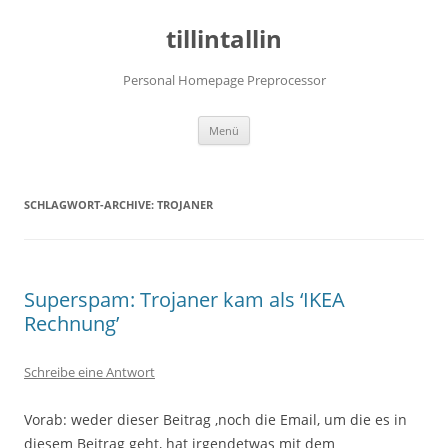
tillintallin
Personal Homepage Preprocessor
Zum
Menü
Inhalt
springen
SCHLAGWORT-ARCHIVE:
TROJANER
Superspam: Trojaner kam als ‘IKEA
Rechnung’
Schreibe eine Antwort
Vorab: weder dieser Beitrag ,noch die Email, um die es in
diesem Beitrag geht, hat irgendetwas mit dem