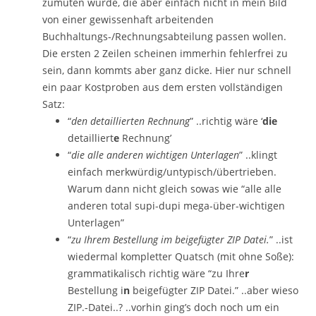
zumuten würde, die aber einfach nicht in mein Bild
von einer gewissenhaft arbeitenden
Buchhaltungs-/Rechnungsabteilung passen wollen.
Die ersten 2 Zeilen scheinen immerhin fehlerfrei zu
sein, dann kommts aber ganz dicke. Hier nur schnell
ein paar Kostproben aus dem ersten vollständigen
Satz:
“
den detaillierten Rechnung
” ..richtig wäre ‘
die
detailliert
e
Rechnung’
“
die alle anderen wichtigen Unterlagen
” ..klingt
einfach merkwürdig/untypisch/übertrieben.
Warum dann nicht gleich sowas wie “alle alle
anderen total supi-dupi mega-über-wichtigen
Unterlagen”
“
zu Ihrem Bestellung im beigefügter ZIP Datei.
” ..ist
wiedermal kompletter Quatsch (mit ohne Soße):
grammatikalisch richtig wäre “zu Ihre
r
Bestellung i
n
beigefügter ZIP Datei.” ..aber wieso
ZIP.-Datei..? ..vorhin ging’s doch noch um ein