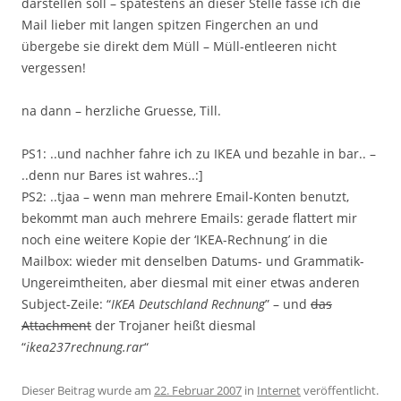
darstellen soll – spätestens an dieser Stelle fasse ich die
Mail lieber mit langen spitzen Fingerchen an und
übergebe sie direkt dem Müll – Müll-entleeren nicht
vergessen!
na dann – herzliche Gruesse, Till.
PS1: ..und nachher fahre ich zu IKEA und bezahle in bar.. –
..denn nur Bares ist wahres..:]
PS2: ..tjaa – wenn man mehrere Email-Konten benutzt,
bekommt man auch mehrere Emails: gerade flattert mir
noch eine weitere Kopie der ‘IKEA-Rechnung’ in die
Mailbox: wieder mit denselben Datums- und Grammatik-
Ungereimtheiten, aber diesmal mit einer etwas anderen
Subject-Zeile: “
IKEA Deutschland Rechnung
” – und
das
Attachment
der Trojaner heißt diesmal
“
ikea237rechnung.rar
“
Dieser Beitrag wurde am
22. Februar 2007
in
Internet
veröffentlicht.