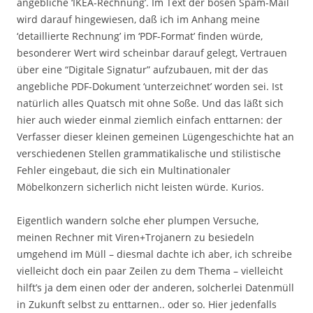
angebliche ‘IKEA-Rechnung’. Im Text der bösen Spam-Mail
wird darauf hingewiesen, daß ich im Anhang meine
‘detaillierte Rechnung’ im ‘PDF-Format’ finden würde,
besonderer Wert wird scheinbar darauf gelegt, Vertrauen
über eine “Digitale Signatur” aufzubauen, mit der das
angebliche PDF-Dokument ‘unterzeichnet’ worden sei. Ist
natürlich alles Quatsch mit ohne Soße. Und das läßt sich
hier auch wieder einmal ziemlich einfach enttarnen: der
Verfasser dieser kleinen gemeinen Lügengeschichte hat an
verschiedenen Stellen grammatikalische und stilistische
Fehler eingebaut, die sich ein Multinationaler
Möbelkonzern sicherlich nicht leisten würde. Kurios.
Eigentlich wandern solche eher plumpen Versuche,
meinen Rechner mit Viren+Trojanern zu besiedeln
umgehend im Müll – diesmal dachte ich aber, ich schreibe
vielleicht doch ein paar Zeilen zu dem Thema – vielleicht
hilft’s ja dem einen oder der anderen, solcherlei Datenmüll
in Zukunft selbst zu enttarnen.. oder so. Hier jedenfalls