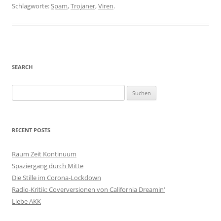
Schlagworte:
Spam
,
Trojaner
,
Viren
.
SEARCH
S
u
c
h
RECENT POSTS
e
n
Raum Zeit Kontinuum
n
Spaziergang durch Mitte
a
Die Stille im Corona-Lockdown
c
Radio-Kritik: Coverversionen von California Dreamin‘
h
Liebe AKK
: