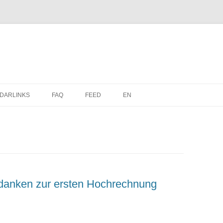
Zum
Inhalt
DARLINKS
FAQ
FEED
EN
springen
edanken zur ersten Hochrechnung