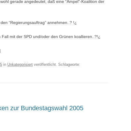
ohl gerade angedeutet, daß eine “Ampel”-Koalition der
kel den “Regierungsauftrag” annehmen..? !¿
n Fall mit der SPD und/oder den Grünen koallieren..?!¿
]
05
in
Unkategorisiert
veröffentlicht. Schlagworte:
ken zur Bundestagswahl 2005