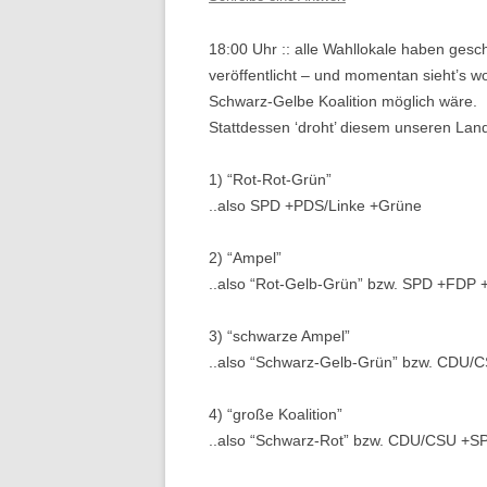
18:00 Uhr :: alle Wahllokale haben ges
veröffentlicht – und momentan sieht’s w
Schwarz-Gelbe Koalition möglich wäre.
Stattdessen ‘droht’ diesem unseren Land
1) “Rot-Rot-Grün”
..also SPD +PDS/Linke +Grüne
2) “Ampel”
..also “Rot-Gelb-Grün” bzw. SPD +FDP
3) “schwarze Ampel”
..also “Schwarz-Gelb-Grün” bzw. CDU
4) “große Koalition”
..also “Schwarz-Rot” bzw. CDU/CSU +S