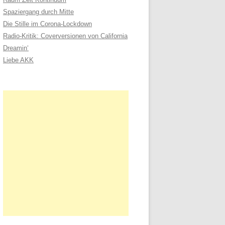
n
Spaziergang durch Mitte
a
Die Stille im Corona-Lockdown
c
Radio-Kritik: Coverversionen von California
h
Dreamin‘
:
Liebe AKK