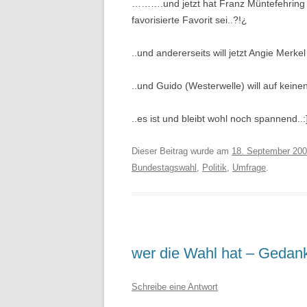
……….und jetzt hat Franz Müntefehring w
favorisierte Favorit sei..?!¿
..und andererseits will jetzt Angie Mer
..und Guido (Westerwelle) will auf keine
..es ist und bleibt wohl noch spannend..:
Dieser Beitrag wurde am
18. September 20
Bundestagswahl
,
Politik
,
Umfrage
.
wer die Wahl hat – Gedan
Schreibe eine Antwort