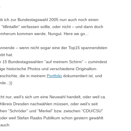
.
, ob ich zur Bundestagswahl 2005 nun auch noch einen
illintallin” verfassen sollte, oder nicht – und dann doch
 drumherum kommen werde. Nungut. Here we go..:
spannende – wenn nicht sogar eine der Top15 spannendsten
ebt hat.
igen 15 Bundestagswahlen “auf meinem Schirm” – zumindest
ige historische Photos und verschiedene Originalton-
Geschichte, die in meinem
Portfolio
dokumentiert ist, und
de..:))
cht nur, weil’s sich um eine Neuwahl handelt, oder weil ca.
lkreis Dresden nachwählen müssen, oder weil’s seit
hen “Schröder” und “Merkel” bzw. zwischen “CDU/CSU”
oder weil Stefan Raabs Publikum schon gestern gewählt
 auch.