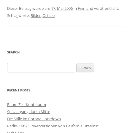
Dieser Beitrag wurde am
17. Mai 2006
in
Finnland
veröffentlicht.
Schlagworte:
Bilder
,
Ostsee
.
SEARCH
S
u
c
h
RECENT POSTS
e
n
Raum Zeit Kontinuum
n
Spaziergang durch Mitte
a
Die Stille im Corona-Lockdown
c
Radio-Kritik: Coverversionen von California Dreamin‘
h