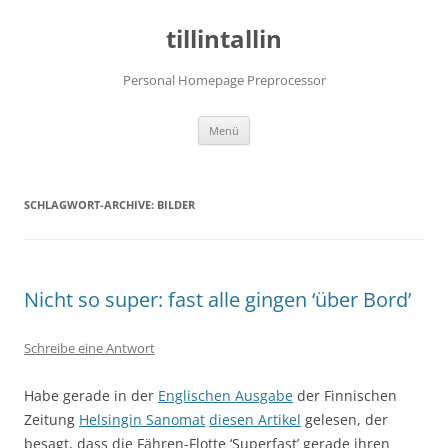
tillintallin
Personal Homepage Preprocessor
Zum
Menü
Inhalt
springen
SCHLAGWORT-ARCHIVE:
BILDER
Nicht so super: fast alle gingen ‘über Bord’
Schreibe eine Antwort
Habe gerade in der
Englischen Ausgabe
der Finnischen
Zeitung
Helsingin Sanomat
diesen Artikel
gelesen, der
besagt, dass die Fähren-Flotte ‘Superfast’ gerade ihren