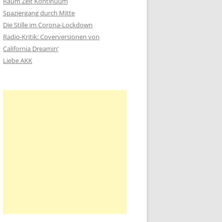
Raum Zeit Kontinuum
n
Spaziergang durch Mitte
a
Die Stille im Corona-Lockdown
c
Radio-Kritik: Coverversionen von
h
California Dreamin‘
:
Liebe AKK