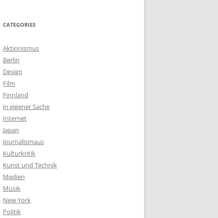
CATEGORIES
Aktionismus
Berlin
Design
Film
Finnland
in eigener Sache
Internet
Japan
Journalismaus
Kulturkritik
Kunst und Technik
Medien
Musik
New York
Politik