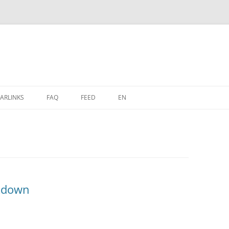
Zum
Inhalt
ARLINKS
FAQ
FEED
EN
springen
ckdown