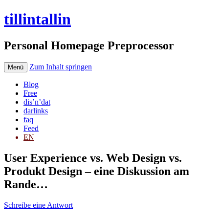
tillintallin
Personal Homepage Preprocessor
Zum Inhalt springen
Menü
Blog
Free
dis’n’dat
darlinks
faq
Feed
EN
User Experience vs. Web Design vs.
Produkt Design – eine Diskussion am
Rande…
Schreibe eine Antwort