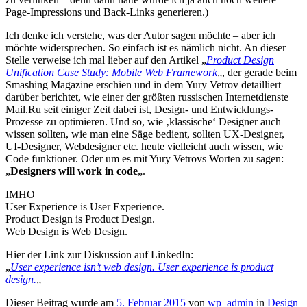
Page-Impressions und Back-Links generieren.)
Ich denke ich verstehe, was der Autor sagen möchte – aber ich
möchte widersprechen. So einfach ist es nämlich nicht. An dieser
Stelle verweise ich mal lieber auf den Artikel „
Product Design
Unification Case Study: Mobile Web Framework
„, der gerade beim
Smashing Magazine erschien und in dem Yury Vetrov detailliert
darüber berichtet, wie einer der größten russischen Internetdienste
Mail.Ru seit einiger Zeit dabei ist, Design- und Entwicklungs-
Prozesse zu optimieren. Und so, wie ‚klassische‘ Designer auch
wissen sollten, wie man eine Säge bedient, sollten UX-Designer,
UI-Designer, Webdesigner etc. heute vielleicht auch wissen, wie
Code funktioner. Oder um es mit Yury Vetrovs Worten zu sagen:
„
Designers will work in code
„.
IMHO
User Experience is User Experience.
Product Design is Product Design.
Web Design is Web Design.
Hier der Link zur Diskussion auf LinkedIn:
„
User experience isn’t web design. User experience is product
design.
„
Dieser Beitrag wurde am
5. Februar 2015
von
wp_admin
in
Design