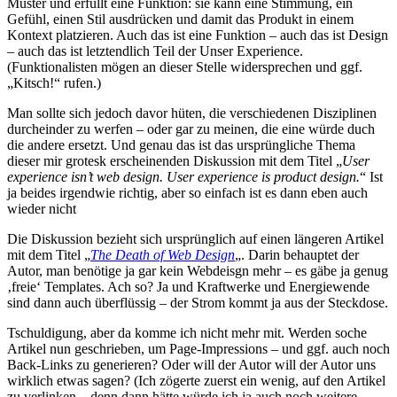
Muster und erfüllt eine Funktion: sie kann eine Stimmung, ein
Gefühl, einen Stil ausdrücken und damit das Produkt in einem
Kontext platzieren. Auch das ist eine Funktion – auch das ist Design
– auch das ist letztendlich Teil der Unser Experience.
(Funktionalisten mögen an dieser Stelle widersprechen und ggf.
„Kitsch!“ rufen.)
Man sollte sich jedoch davor hüten, die verschiedenen Disziplinen
durcheinder zu werfen – oder gar zu meinen, die eine würde duch
die andere ersetzt. Und genau das ist das ursprüngliche Thema
dieser mir grotesk erscheinenden Diskussion mit dem Titel „
User
experience isn’t web design. User experience is product design.
“ Ist
ja beides irgendwie richtig, aber so einfach ist es dann eben auch
wieder nicht
Die Diskussion bezieht sich ursprünglich auf einen längeren Artikel
mit dem Titel „
The Death of Web Design
„. Darin behauptet der
Autor, man benötige ja gar kein Webdeisgn mehr – es gäbe ja genug
‚freie‘ Templates. Ach so? Ja und Kraftwerke und Energiewende
sind dann auch überflüssig – der Strom kommt ja aus der Steckdose.
Tschuldigung, aber da komme ich nicht mehr mit. Werden soche
Artikel nun geschrieben, um Page-Impressions – und ggf. auch noch
Back-Links zu generieren? Oder will der Autor will der Autor uns
wirklich etwas sagen? (Ich zögerte zuerst ein wenig, auf den Artikel
zu verlinken – denn dann hätte würde ich ja auch noch weitere