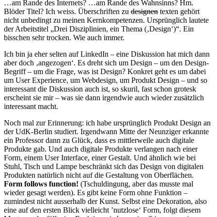
…am Rande des Internets? …am Rande des Wahnsinns? Hm.
Blöder Titel? Ich weiss. Überschriften zu
designen
texten gehört
nicht unbedingt zu meinen Kernkompetenzen. Ursprünglich lautete
der Arbeitstitel „Drei Disziplinien, ein Thema (‚Design‘)“. Ein
bisschen sehr trocken. Wie auch immer.
Ich bin ja eher selten auf LinkedIn – eine Diskussion hat mich dann
aber doch ‚angezogen‘. Es dreht sich um Design – um den Design-
Begriff – um die Frage, was ist Design? Konkret geht es um dabei
um User Experience, um Webdesign, um Produkt Design – und so
interessant die Diskussion auch ist, so skuril, fast schon grotesk
erscheint sie mir – was sie dann irgendwie auch wieder zusätzlich
interessant macht.
Noch mal zur Erinnerung: ich habe ursprünglich Produkt Design an
der UdK-Berlin studiert. Irgendwann Mitte der Neunziger erkannte
ein Professor dann zu Glück, dass es mittlerweile auch digitale
Produkte gab. Und auch digitale Produkte verlangen nach einer
Form, einem User Interface, einer Gestalt. Und ähnlich wie bei
Stuhl, Tisch und Lampe beschränkt sich das Design von digitalen
Produkten natürlich nicht auf die Gestaltung von Oberflächen.
Form follows function!
(Tschuldingung, aber das musste mal
wieder gesagt werden). Es gibt keine Form ohne Funktion –
zumindest nicht ausserhalb der Kunst. Selbst eine Dekoration, also
eine auf den ersten Blick vielleicht ’nutzlose‘ Form, folgt diesem