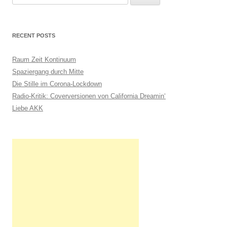
u
c
h
RECENT POSTS
e
n
Raum Zeit Kontinuum
n
Spaziergang durch Mitte
a
Die Stille im Corona-Lockdown
c
Radio-Kritik: Coverversionen von California Dreamin‘
h
Liebe AKK
: