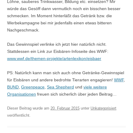
Löhne, sauberes Trinkwasser, Bildung etc. einsetzen? Mir
würde das Gesöff dann vermutlich noch ein bisschen besser
schmecken. Im Moment hinterläßt das Getränk bzw. die
Werbekampagne bei mir jedenfalls einen etwas bitteren
Nachgeschmack.
Das Gewinnspiel verlinke ich jetzt hier natürlich nicht.
Stattdessen ein Link zur Eisbären-Infoseite des WWF:
www.wwf.de/themen-projekte/artenlexikon/eisbaer
PS: Natürlich kann man sich auch ohne Getränke-Gewinnspiel
für Eisbären und andere bedrohte Tierarten engagieren!
WWF
,
BUND
,
Greenpeace
,
Sea Shepherd
und
viele weitere
Organisationen
freuen sich sicherlich über jeden Beitrag…
Dieser Beitrag wurde am
20. Februar 2015
unter
Unkategorisiert
veröffentlicht.