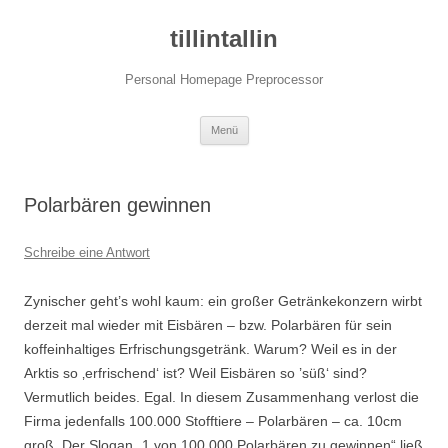
tillintallin
Personal Homepage Preprocessor
Zum
Menü
Inhalt
springen
Polarbären gewinnen
Schreibe eine Antwort
Zynischer geht’s wohl kaum: ein großer Getränkekonzern wirbt
derzeit mal wieder mit Eisbären – bzw. Polarbären für sein
koffeinhaltiges Erfrischungsgetränk. Warum? Weil es in der
Arktis so ‚erfrischend‘ ist? Weil Eisbären so ’süß‘ sind?
Vermutlich beides. Egal. In diesem Zusammenhang verlost die
Firma jedenfalls 100.000 Stofftiere – Polarbären – ca. 10cm
groß. Der Slogan „1 von 100.000 Polarbären zu gewinnen“ ließ