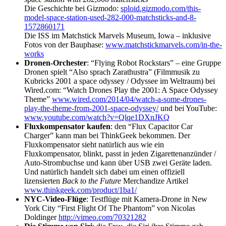
Die Geschichte bei Gizmodo:
sploid.gizmodo.com/this-
model-space-station-used-282-000-matchsticks-and-8-
1572860171
Die ISS im Matchstick Marvels Museum, Iowa – inklusive
Fotos von der Bauphase:
www.matchstickmarvels.com/in-the-
works
Dronen-Orchester
: “Flying Robot Rockstars” – eine Gruppe
Dronen spielt “Also sprach Zarathustra” (Filmmusik zu
Kubricks 2001 a space odyssey / Odyssee im Weltraum) bei
Wired.com: “Watch Drones Play the 2001: A Space Odyssey
Theme”
www.wired.com/2014/04/watch-a-some-drones-
play-the-theme-from-2001-space-odyssey/
und bei YouTube:
www.youtube.com/watch?v=Qlqe1DXnJKQ
Fluxkompensator kaufen
: den “Flux Capacitor Car
Charger” kann man bei ThinkGeek bekommen. Der
Fluxkompensator sieht natürlich aus wie ein
Fluxkompensator, blinkt, passt in jeden Zigarettenanzünder /
Auto-Strombuchse und kann über USB zwei Geräte laden.
Und natürlich handelt sich dabei um einen offiziell
lizensierten
Back to the Future
Merchandize Artikel
www.thinkgeek.com/product/1ba1/
NYC-Video-Flüge
: Testflüge mit Kamera-Drone in New
York City “First Flight Of The Phantom” von Nicolas
Doldinger
http://vimeo.com/70321282