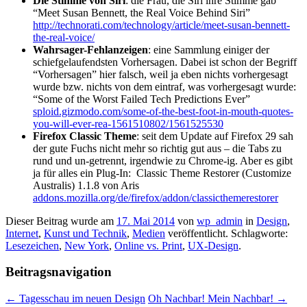
Die Stimme von Siri
: die Frau, die Siri ihre Stimme gab
“Meet Susan Bennett, the Real Voice Behind Siri”
http://technorati.com/technology/article/meet-susan-bennett-
the-real-voice/
Wahrsager-Fehlanzeigen
: eine Sammlung einiger der
schiefgelaufendsten Vorhersagen. Dabei ist schon der Begriff
“Vorhersagen” hier falsch, weil ja eben nichts vorhergesagt
wurde bzw. nichts von dem eintraf, was vorhergesagt wurde:
“Some of the Worst Failed Tech Predictions Ever”
sploid.gizmodo.com/some-of-the-best-foot-in-mouth-quotes-
you-will-ever-rea-1561510802/1561525530
Firefox Classic Theme
: seit dem Update auf Firefox 29 sah
der gute Fuchs nicht mehr so richtig gut aus – die Tabs zu
rund und un-getrennt, irgendwie zu Chrome-ig. Aber es gibt
ja für alles ein Plug-In: Classic Theme Restorer (Customize
Australis) 1.1.8 von Aris
addons.mozilla.org/de/firefox/addon/classicthemerestorer
Dieser Beitrag wurde am
17. Mai 2014
von
wp_admin
in
Design
,
Internet
,
Kunst und Technik
,
Medien
veröffentlicht. Schlagworte:
Lesezeichen
,
New York
,
Online vs. Print
,
UX-Design
.
Beitragsnavigation
←
Tagesschau im neuen Design
Oh Nachbar! Mein Nachbar!
→