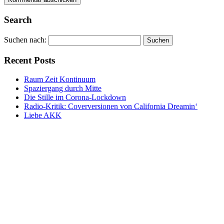
Alternative:
Alternative:
Search
Suchen nach:
Recent Posts
Raum Zeit Kontinuum
Spaziergang durch Mitte
Die Stille im Corona-Lockdown
Radio-Kritik: Coverversionen von California Dreamin‘
Liebe AKK