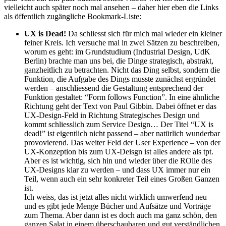
vielleicht auch später noch mal ansehen – daher hier eben die Links
als öffentlich zugängliche Bookmark-Liste:
UX is Dead!
Da schliesst sich für mich mal wieder ein kleiner
feiner Kreis. Ich versuche mal in zwei Sätzen zu beschreiben,
worum es geht: im Grundstudium (Industrial Design, UdK
Berlin) brachte man uns bei, die Dinge strategisch, abstrakt,
ganzheitlich zu betrachten. Nicht das Ding selbst, sondern die
Funktion, die Aufgabe des Dings musste zunächst ergründet
werden – anschliessend die Gestaltung entsprechend der
Funktion gestaltet: “Form follows Function”. In eine ähnliche
Richtung geht der Text von Paul Gibbin. Dabei öffnet er das
UX-Design-Feld in Richtung Strategisches Design und
kommt schliesslich zum Service Design… Der Titel “UX is
dead!” ist eigentlich nicht passend – aber natürlich wunderbar
provovierend. Das weiter Feld der User Experience – von der
UX-Konzeption bis zum UX-Deisgn ist alles andere als tpt.
Aber es ist wichtig, sich hin und wieder über die ROlle des
UX-Designs klar zu werden – und dass UX immer nur ein
Teil, wenn auch ein sehr konkreter Teil eines Großen Ganzen
ist.
Ich weiss, das ist jetzt alles nicht wirklich umwerfend neu –
und es gibt jede Menge Bücher und Aufsätze und Vorträge
zum Thema. Aber dann ist es doch auch ma ganz schön, den
ganzen Salat in einem überschaubaren und gut verständlichen