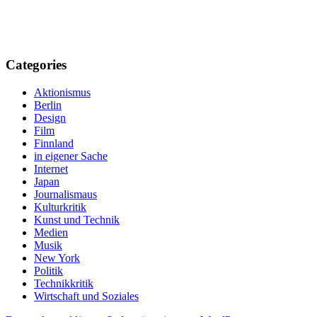
Categories
Aktionismus
Berlin
Design
Film
Finnland
in eigener Sache
Internet
Japan
Journalismaus
Kulturkritik
Kunst und Technik
Medien
Musik
New York
Politik
Technikkritik
Wirtschaft und Soziales