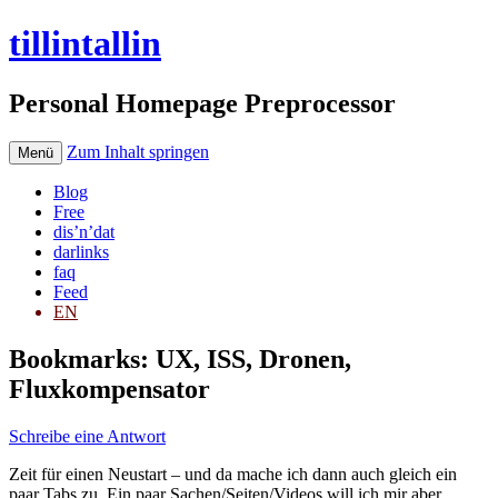
tillintallin
Personal Homepage Preprocessor
Zum Inhalt springen
Menü
Blog
Free
dis’n’dat
darlinks
faq
Feed
EN
Bookmarks: UX, ISS, Dronen,
Fluxkompensator
Schreibe eine Antwort
Zeit für einen Neustart – und da mache ich dann auch gleich ein
paar Tabs zu. Ein paar Sachen/Seiten/Videos will ich mir aber