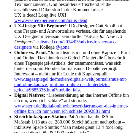
Text nachzulesen. Und besonders erfrischend ist die
anschliessend Dikussion in der Kommentarliste.
UX is dead! Long live UX!
www.weareexperience.com/ux-is-dead
UX-Design ‘für Beginner’
: UX-Designer Catt Small hat
eine Fragen- und Antwortenliste verfasst, die für angehende
UX-Designer interessant sein dürfte: “
Advice for New UX
Designers
”
cattsmall.com/2014/05/advice-for-new-ux-
designers
via Kollege
@gona
Online vs. Print
: “Journalismus mit und ohne Kapuze – Print
und Online: Das hinterletzte Gefecht” lautet die Überschrift
eines Tagesspiegel-Artikels, der zusammenfasst, was sich
hinter der sohn. Hoodie-Journalismus-Debatte verbirgt.
Interessant – nicht nur für Leute mit Kapuzenpulli:
www.tagesspiegel.de/medien/digitale-welt/journalismus-mit-
und-ohne-kapuze-print-und-online-das-hinterletzte-
gefecht/9685336.html?mobile=false
Digital Natives:
“Liebeserklärung an das Internet Offline bin
ich nur, wenn ich schlafe” auf stern.de:
www.stern.de/digital/online/liebeserklaerung-an-das-internet-
offline-bin-ich-nur-wenn-ich-schlafe-2092881.html
Streichholz-Space-Station
: Pat Acton hat die ISS im
Maßstab 1/13 aus ca. 280.000 Streichhölzern nachgebaut –
inklusive Space Shuttle: “Man makes giant 13.4-foot-long
space station with 282,000 matchsticks”