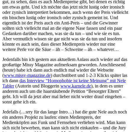
gut, zu sehen, dass es auch Medienpreise gibt, bei denen es richtig
um etwas geht. Und ich möchte das jetzt nicht lustig oder ironisch
oder zynisch interpretiert bekommen, auch wenn der Preis vielleicht
ein bisschen lustig oder ironisch oder zynisch gemeint ist. Und
eigentlich ist der Preis auch ein Anti-Preis – und die Gewinner
sollten sich vielleicht mal an die eigene Nase fassen und ein paar
Gedanken darüber machen, was sie da tun – und wie sie es tun.
Aber vermutlich wissen sie gar nicht was sie da tun und insofern
könnte es auch sein, dass dieser Medienpreis wieder nur eine
weitere Perle vor die Säue – äh – Schweine – äh – whatever…
Jedenfalls bin ich gestern aus aktuellem Anlass auch wieder auf das
großartige Missy Magazine aufmerksam geworden. Anschliessend
(heute) habe ich dann auch endlich mal wieder die Webseite
(
www.missy-magazine.de
) durchstöbert und 1-2-3 Klicks später las
ich dann
das Interview “Homophobie ist keine Meinung” mit Nele
Tabler
(Autorin und Bloggerin
www.karnele.de
), in dem es unter
anderem auch um die haarstäubende Petition “Besorgter Eltern”
geht. Ich will da jetzt aber mal lieber nicht weiter drauf eingehen –
sonst gehe ich ein.
Jedefalls (…srry für das lange Intro…) hat die gute Nele auch noch
ein anderes Projekt zu laufen: einen Medienpreis, der
Medienköpfen aus Funk und Fernsehen verliehen wird. Man kann
sich nicht bewerben, man kann sich nicht einkaufen – und die Jury