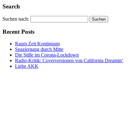
Alternative:
Alternative:
Search
Suchen nach:
Recent Posts
Raum Zeit Kontinuum
Spaziergang durch Mitte
Die Stille im Corona-Lockdown
Radio-Kritik: Coverversionen von California Dreamin‘
Liebe AKK