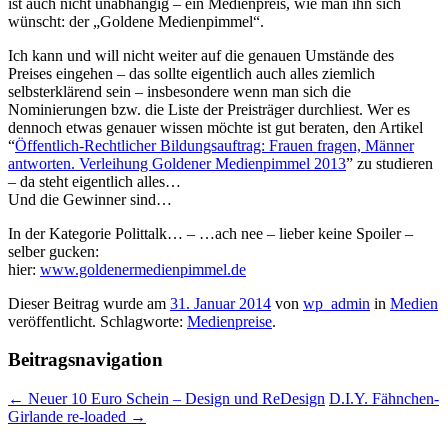
ist auch nicht unabhängig – ein Medienpreis, wie man ihn sich
wünscht: der „Goldene Medienpimmel“.
Ich kann und will nicht weiter auf die genauen Umstände des
Preises eingehen – das sollte eigentlich auch alles ziemlich
selbsterklärend sein – insbesondere wenn man sich die
Nominierungen bzw. die Liste der Preisträger durchliest. Wer es
dennoch etwas genauer wissen möchte ist gut beraten, den Artikel
“
Öffentlich-Rechtlicher Bildungsauftrag: Frauen fragen, Männer
antworten. Verleihung Goldener Medienpimmel 2013
” zu studieren
– da steht eigentlich alles…
Und die Gewinner sind…
In der Kategorie Polittalk… – …ach nee – lieber keine Spoiler –
selber gucken:
hier:
www.goldenermedienpimmel.de
Dieser Beitrag wurde am
31. Januar 2014
von
wp_admin
in
Medien
veröffentlicht. Schlagworte:
Medienpreise
.
Beitragsnavigation
←
Neuer 10 Euro Schein – Design und ReDesign
D.I.Y. Fähnchen-
Girlande re-loaded
→