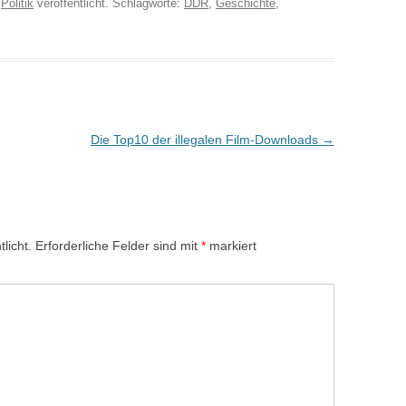
n
Politik
veröffentlicht. Schlagworte:
DDR
,
Geschichte
,
Die Top10 der illegalen Film-Downloads
→
licht.
Erforderliche Felder sind mit
*
markiert