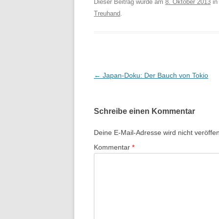
Dieser Beitrag wurde am
8. Oktober 2013
i
Treuhand
.
Beitragsnavigation
←
Japan-Doku: Der Bauch von Tokio
Schreibe einen Kommentar
Deine E-Mail-Adresse wird nicht veröffent
Kommentar
*