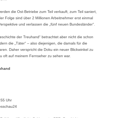
den die Ost-Betriebe zum Teil verkauft, zum Teil saniert,
 der Folge sind über 2 Millionen Arbeitnehmer erst einmal
 Perspektive und verlassen die „fünf neuen Bundesländer“.
schichte der Treuhand“ betrachtet aber nicht die schon
ern die „Täter“ – also diejenigen, die damals für die
ren. Daher verspricht die Doku ein neuer Blickwinkel zu
llzu oft auf meinem Fernseher zu sehen war.
euhand
:55 Uhr
gesschau24