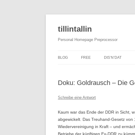
tillintallin
Personal Homepage Preprocessor
BLOG
FREE
DIS’N’DAT
Doku: Goldrausch – Die G
Schreibe eine Antwort
Kaum war das Ende der DDR in Sicht, wu
abgewickelt. Das Treuhand-Gesetz von 1
Wiedervereinigung in Kraft – und ermäch
Betriebe der künftigen Ex-DDR zu kümm