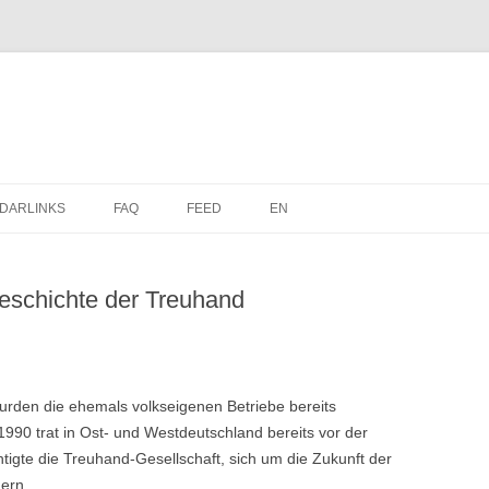
Zum
Inhalt
DARLINKS
FAQ
FEED
EN
springen
eschichte der Treuhand
rden die ehemals volkseigenen Betriebe bereits
990 trat in Ost- und Westdeutschland bereits vor der
tigte die Treuhand-Gesellschaft, sich um die Zukunft der
ern.