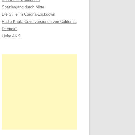
n
Spaziergang durch Mitte
a
Die Stille im Corona-Lockdown
c
Radio-Kritik: Coverversionen von California
h
Dreamin‘
:
Liebe AKK