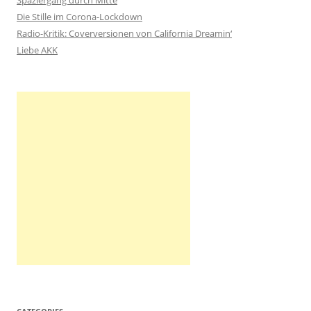
Spaziergang durch Mitte
a
Die Stille im Corona-Lockdown
c
Radio-Kritik: Coverversionen von California Dreamin‘
h
Liebe AKK
: