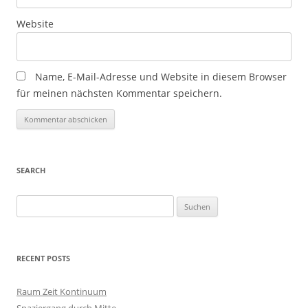
Website
Name, E-Mail-Adresse und Website in diesem Browser
für meinen nächsten Kommentar speichern.
SEARCH
S
u
c
h
RECENT POSTS
e
n
Raum Zeit Kontinuum
n