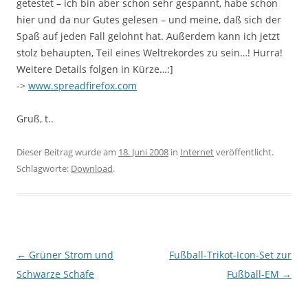
getestet – ich bin aber schon sehr gespannt, habe schon
hier und da nur Gutes gelesen – und meine, daß sich der
Spaß auf jeden Fall gelohnt hat. Außerdem kann ich jetzt
stolz behaupten, Teil eines Weltrekordes zu sein…! Hurra!
Weitere Details folgen in Kürze…:]
->
www.spreadfirefox.com
Gruß, t..
Dieser Beitrag wurde am
18. Juni 2008
in
Internet
veröffentlicht.
Schlagworte:
Download
.
Beitragsnavigation
←
Grüner Strom und
Fußball-Trikot-Icon-Set zur
Schwarze Schafe
Fußball-EM
→