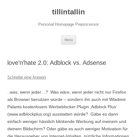
tillintallin
Personal Homepage Preprocessor
Zum
Menü
Inhalt
springen
love’n’hate 2.0: Adblock vs. Adsense
Schreibe eine Antwort
..was, wenn jeder…? .Was wäre, wenn jeder nicht nur Firefox
als Browser benutzen würde – sondern ihn auch mit Wladimir
Palants kostenlosem Werbeblocker-Plugin ‚Adblock Plus‘
(www.adblockplus.org) ausstatten würde? .Gäbe es dann
einfach weniger hässlich blinkende Werbung auf meinem und
deinem Bildschirm? Oder gäbe es auch weniger Motivation für
die Herausgeber von Internet-Inhalten, nützliche Informationen