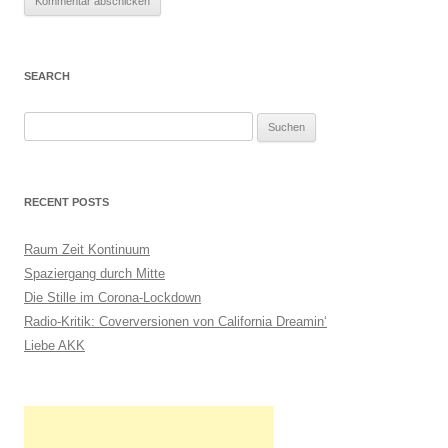
SEARCH
S
u
c
h
RECENT POSTS
e
n
Raum Zeit Kontinuum
n
Spaziergang durch Mitte
a
Die Stille im Corona-Lockdown
c
Radio-Kritik: Coverversionen von California Dreamin‘
h
Liebe AKK
: