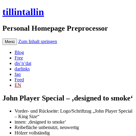
tillintallin
Personal Homepage Preprocessor
Zum Inhalt springen
Menü
Blog
Free
dis’n’dat
darlinks
faq
Feed
EN
John Player Special – ‚designed to smoke‘
Vorder- und Rückseite: Logo/Schriftzug „John Player Special
– King Size“
innen: ‚designed to smoke‘
Reibefläche unbenutzt, neuwertig
Hölzer vollständig