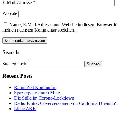
E-Mail-Adresse
*
Website
Name, E-Mail-Adresse und Website in diesem Browser für
meinen nächsten Kommentar speichern.
Alternative:
Alternative:
Search
Suchen nach:
Recent Posts
Raum Zeit Kontinuum
Spaziergang durch Mitte
Die Stille im Corona-Lockdown
Radio-Kritik: Coverversionen von California Dreamin‘
Liebe AKK