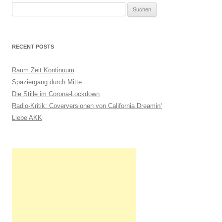
S
u
c
h
RECENT POSTS
e
n
Raum Zeit Kontinuum
n
Spaziergang durch Mitte
a
Die Stille im Corona-Lockdown
c
Radio-Kritik: Coverversionen von California Dreamin‘
h
Liebe AKK
: