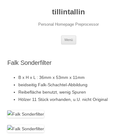
tillintallin
Personal Homepage Preprocessor
Zum
Menü
Inhalt
springen
Falk Sonderfilter
B x H x L : 36mm x 53mm x 11mm
beidseitig Falk-Schachtel-Abbildung
Reibefläche benutzt, wenig Spuren
Hölzer 11 Stück vorhanden, u.U. nicht Original